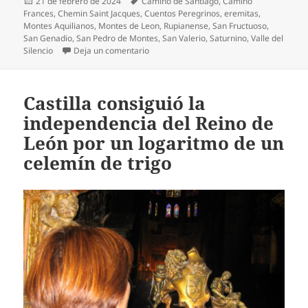
Publicado
Etiquetas
21 de febrero de 2024
Camino de Santiago
,
Camino
el
Frances
,
Chemin Saint Jacques
,
Cuentos Peregrinos
,
eremitas
,
Montes Aquilianos
,
Montes de Leon
,
Rupianense
,
San Fructuoso
,
San Genadio
,
San Pedro de Montes
,
San Valerio
,
Saturnino
,
Valle del
en Saturnino, el eremita berciano derrot
Silencio
Deja un comentario
Castilla consiguió la
independencia del Reino de
León por un logaritmo de un
celemín de trigo