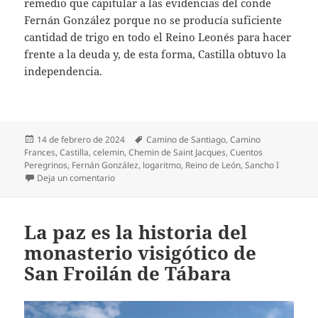
remedio que capitular a las evidencias del conde
Fernán González porque no se producía suficiente
cantidad de trigo en todo el Reino Leonés para hacer
frente a la deuda y, de esta forma, Castilla obtuvo la
independencia.
Publicado
Etiquetas
14 de febrero de 2024
Camino de Santiago
,
Camino
el
Frances
,
Castilla
,
celemin
,
Chemin de Saint Jacques
,
Cuentos
Peregrinos
,
Fernán González
,
logaritmo
,
Reino de León
,
Sancho I
en Castilla consiguió la independencia del Reino de
Deja un comentario
La paz es la historia del
monasterio visigótico de
San Froilán de Tábara