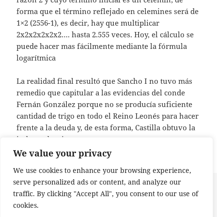
forma que el término reflejado en celemines será de
1×2 (2556-1), es decir, hay que multiplicar
2x2x2x2x2x2…. hasta 2.555 veces. Hoy, el cálculo se
puede hacer mas fácilmente mediante la fórmula
logarítmica
La realidad final resultó que Sancho I no tuvo más
remedio que capitular a las evidencias del conde
Fernán González porque no se producía suficiente
cantidad de trigo en todo el Reino Leonés para hacer
frente a la deuda y, de esta forma, Castilla obtuvo la
independencia.
We value your privacy
We use cookies to enhance your browsing experience,
serve personalized ads or content, and analyze our
Publicado
Etiquetas
14 de febrero de 2024
Camino de Santiago
,
Camino
traffic. By clicking "Accept All", you consent to our use of
el
Frances
,
Castilla
,
celemin
,
Chemin de Saint Jacques
,
Cuentos
Peregrinos
,
Fernán González
,
logaritmo
,
Reino de León
,
Sancho I
cookies.
en Castilla consiguió la independencia del Reino de
Deja un comentario