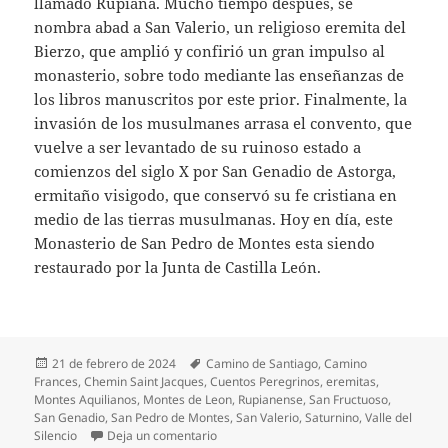
llamado Rupiana. Mucho tiempo después, se
nombra abad a San Valerio, un religioso eremita del
Bierzo, que amplió y confirió un gran impulso al
monasterio, sobre todo mediante las enseñanzas de
los libros manuscritos por este prior. Finalmente, la
invasión de los musulmanes arrasa el convento, que
vuelve a ser levantado de su ruinoso estado a
comienzos del siglo X por San Genadio de Astorga,
ermitaño visigodo, que conservó su fe cristiana en
medio de las tierras musulmanas. Hoy en día, este
Monasterio de San Pedro de Montes esta siendo
restaurado por la Junta de Castilla León.
Publicado
Etiquetas
21 de febrero de 2024
Camino de Santiago
,
Camino
el
Frances
,
Chemin Saint Jacques
,
Cuentos Peregrinos
,
eremitas
,
Montes Aquilianos
,
Montes de Leon
,
Rupianense
,
San Fructuoso
,
San Genadio
,
San Pedro de Montes
,
San Valerio
,
Saturnino
,
Valle del
en Saturnino, el eremita berciano derrot
Silencio
Deja un comentario