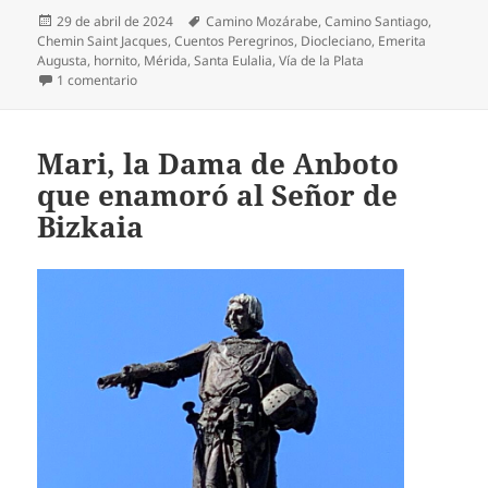
Publicado
Etiquetas
29 de abril de 2024
Camino Mozárabe
,
Camino Santiago
,
el
Chemin Saint Jacques
,
Cuentos Peregrinos
,
Diocleciano
,
Emerita
Augusta
,
hornito
,
Mérida
,
Santa Eulalia
,
Vía de la Plata
en La niña mártir Santa Eulalia, patrona de Mérida, que s
1 comentario
Mari, la Dama de Anboto
que enamoró al Señor de
Bizkaia