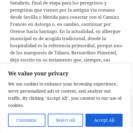
Sanabrés, final de etapa para los peregrinos y
peregrinas que vienen por la antigua vía romana
desde Sevilla o Mérida para conectar con el Camino
Francés en Astorga o, en cambio, continuar por
Orense hacia Santiago. En la actualidad, su albergue
municipal es de acogida tradicional, donde la
hospitalidad es la referencia primordial, porque uno
de los marqueses de Tábara, Bernardino Pimentel,
dejó escrito en su testamento que, siempre, sus
herederos debían acoger a los peregrinos y
We value your privacy
peregrinas en su casa.
We use cookies to enhance your browsing experience,
serve personalized ads or content, and analyze our
traffic. By clicking "Accept All", you consent to our use of
Publicado
Etiquetas
8 de febrero de 2024
Beato de Tábara
,
Camino de Santiago
,
cookies.
el
Camino Fonseca
,
Camino Frances
,
Camino Mozarabe
,
Camino
Mozarabe Sanabres
,
Chemin Saint Jacques
,
Cuentos Peregrinos
,
en La paz es la histor
Magius
,
San Froilán
,
Tabara
Deja un comentario
Customize
Reject All
Accept All