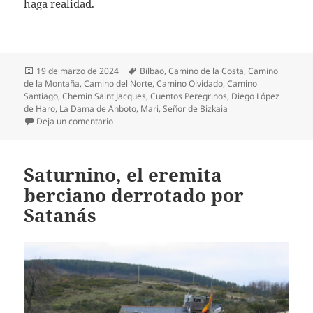
haga realidad.
Publicado
Etiquetas
19 de marzo de 2024
Bilbao
,
Camino de la Costa
,
Camino
el
de la Montaña
,
Camino del Norte
,
Camino Olvidado
,
Camino
Santiago
,
Chemin Saint Jacques
,
Cuentos Peregrinos
,
Diego López
de Haro
,
La Dama de Anboto
,
Mari
,
Señor de Bizkaia
en Mari, la Dama de Anboto que enamoró al Señor 
Deja un comentario
Saturnino, el eremita
berciano derrotado por
Satanás