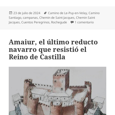
Publicado
Etiquetas
23 de julio de 2024
Camino de Le-Puy-en-Velay
,
Camino
el
Santiago
,
campanas
,
Chemin de Saint Jacques
,
Chemin Saint
en El sonido d
Jacques
,
Cuentos Peregrinos
,
Rochegude
1 comentario
Amaiur, el último reducto
navarro que resistió el
Reino de Castilla