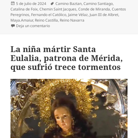
Publicado
Etiquetas
5 de julio de 2024
Camino Baztan
,
Camino Santiago
,
el
Catalina de Foix
,
Chemin Saint Jacques
,
Conde de Miranda
,
Cuentos
Peregrinos
,
Fernando el Católico
,
Jaime Vélaz
,
Juan III de Albret
,
Maya.Amaiur
,
Reino Castilla
,
Reino Navarra
en Amaiur, el último reducto navarro que resistió el
Deja un comentario
La niña mártir Santa
Eulalia, patrona de Mérida,
que sufrió trece tormentos