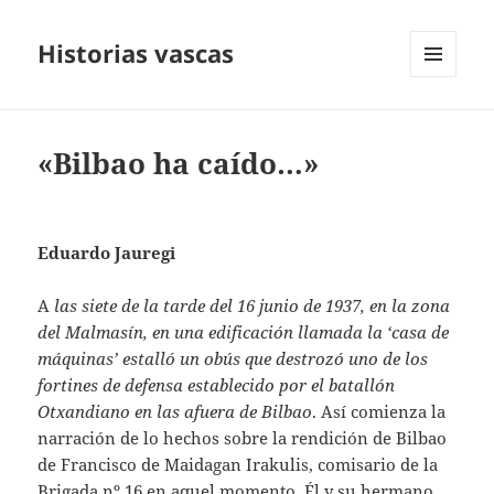
Historias vascas
MENÚ
Y
WIDGETS
«Bilbao ha caído…»
Eduardo Jauregi
A
las siete de la tarde del 16 junio de 1937, en la zona
del Malmasín, en una edificación llamada la ‘casa de
máquinas’ estalló un obús que destrozó uno de los
fortines de defensa establecido por el batallón
Otxandiano en las afuera de Bilbao
. Así comienza la
narración de lo hechos sobre la rendición de Bilbao
de Francisco de Maidagan Irakulis, comisario de la
Brigada nº 16 en aquel momento. Él y su hermano