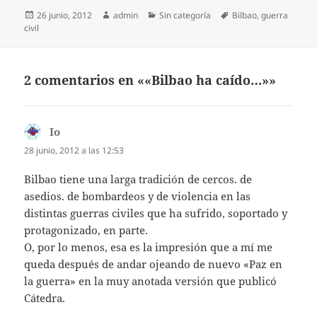
Publicado
Autor
Categorías
Etiquetas
26 junio, 2012
admin
Sin categoría
Bilbao
,
guerra
el
civil
2 comentarios en ««Bilbao ha caído…»»
Io
dice:
28 junio, 2012 a las 12:53
Bilbao tiene una larga tradición de cercos. de
asedios. de bombardeos y de violencia en las
distintas guerras civiles que ha sufrido, soportado y
protagonizado, en parte.
O, por lo menos, esa es la impresión que a mí me
queda después de andar ojeando de nuevo «Paz en
la guerra» en la muy anotada versión que publicó
Cátedra.