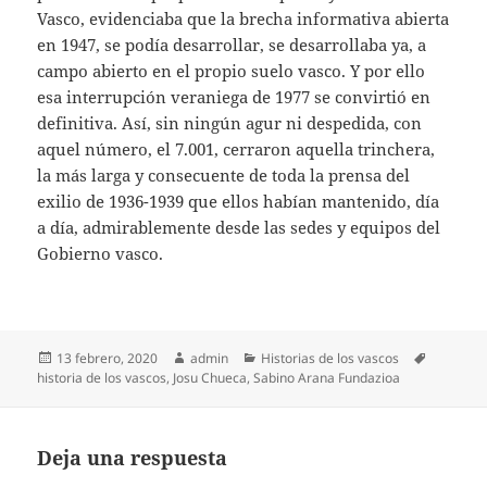
Vasco, evidenciaba que la brecha informativa abierta
en 1947, se podía desarrollar, se desarrollaba ya, a
campo abierto en el propio suelo vasco. Y por ello
esa interrupción veraniega de 1977 se convirtió en
definitiva. Así, sin ningún agur ni despedida, con
aquel número, el 7.001, cerraron aquella trinchera,
la más larga y consecuente de toda la prensa del
exilio de 1936-1939 que ellos habían mantenido, día
a día, admirablemente desde las sedes y equipos del
Gobierno vasco.
Publicado
Autor
Categorías
Etiqueta
13 febrero, 2020
admin
Historias de los vascos
el
historia de los vascos
,
Josu Chueca
,
Sabino Arana Fundazioa
Deja una respuesta