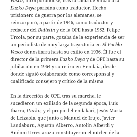
Vasca
, incorporándose, tras la caída de Bilbao a la
Euzko Deya
parisina como traductor. Hecho
prisionero de guerra por los alemanes, se
reincorporó, a partir de 1946, como traductor y
redactor del
Bulletin
y de la OPE hasta 1952. Felipe
Urcola, por su parte, gozaba de la experiencia de ser
un periodista de muy larga trayectoria en
El Pueblo
Vasco
donostiarra hasta su exilio en 1936. Él fue el
director de la primera
Euzko Deya
y de OPE hasta su
jubilación en 1964 y su retiro en Hendaia, desde
donde siguió colaborando como corresponsal y
cualificado consejero y crítico de la misma.
En la dirección de OPE, tras su marcha, le
sucedieron un exiliado de la segunda época, Luis
Ibarra,
Itarko,
y el propio lehendakari, Jesús María
de Leizaola, que junto a Manuel de Irujo, Javier
Landaburu, Agustín Alberro, Antolín Alberdi y
Andoni Urrestarazu constituyeron el núcleo de la