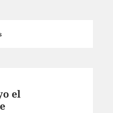
s
yo el
e