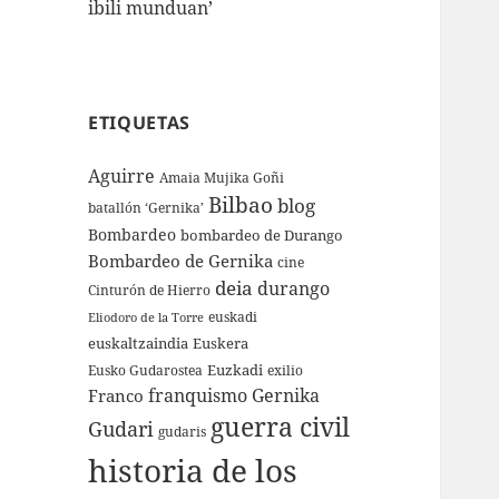
ibili munduan’
ETIQUETAS
Aguirre
Amaia Mujika Goñi
Bilbao
blog
batallón ‘Gernika’
Bombardeo
bombardeo de Durango
Bombardeo de Gernika
cine
deia
durango
Cinturón de Hierro
euskadi
Eliodoro de la Torre
euskaltzaindia
Euskera
Euzkadi
Eusko Gudarostea
exilio
franquismo
Gernika
Franco
guerra civil
Gudari
gudaris
historia de los