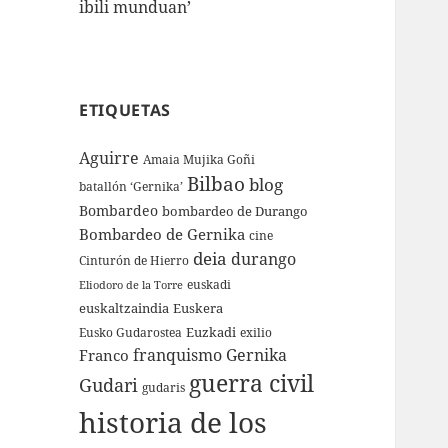
ibili munduan’
ETIQUETAS
Aguirre
Amaia Mujika Goñi
Bilbao
blog
batallón ‘Gernika’
Bombardeo
bombardeo de Durango
Bombardeo de Gernika
cine
deia
durango
Cinturón de Hierro
euskadi
Eliodoro de la Torre
euskaltzaindia
Euskera
Euzkadi
Eusko Gudarostea
exilio
franquismo
Gernika
Franco
guerra civil
Gudari
gudaris
historia de los