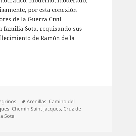
emocrático, moderno, moderado,
cisamente, por esta conexión
ores de la Guerra Civil
la familia Sota, requisando sus
allecimiento de Ramón de la
Etiquetas
egrinos
Arenillas
,
Camino del
ques
,
Chemin Saint Jacques
,
Cruz de
a Sota