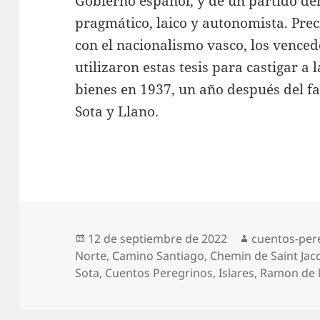
Gobierno español, y de un partido d
pragmático, laico y autonomista. Pre
con el nacionalismo vasco, los venced
utilizaron estas tesis para castigar a 
bienes en 1937, un año después del f
Sota y Llano.
Publicado
Autor
12 de septiembre de 2022
cuentos-per
el
Norte
,
Camino Santiago
,
Chemin de Saint Jac
Sota
,
Cuentos Peregrinos
,
Islares
,
Ramon de l