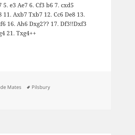
7 5. e3 Ae7 6. Cf3 b6 7. cxd5
8 11. Axb7 Txb7 12. Cc6 De8 13.
f6 16. Ah6 Dxg2?? 17. Df3!!Dxf3
g4 21. Txg4++
Etiquetas
 de Mates
Pilsbury