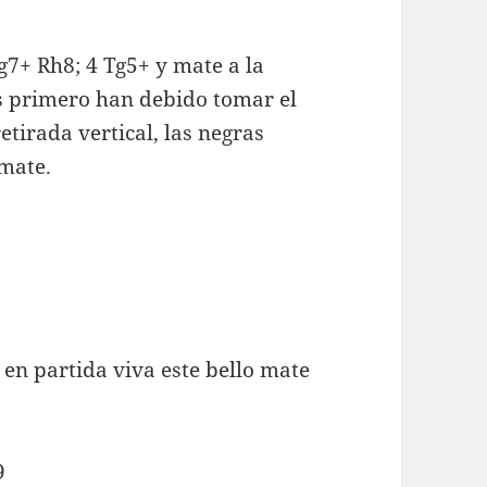
g7+ Rh8; 4 Tg5+ y mate a la
s primero han debido tomar el
etirada vertical, las negras
 mate.
n partida viva este bello mate
9