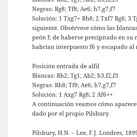
Negras: Rg8; Tf8; Ae6; h7,g7,f7
Solución: 1 Txg7+ Rh8; 2 Txf7 Rg8; 3 T
siguiente. Obsérvese cómo las blanca
peón f; de haberse precipitado en su r
habrían interpuesto f6 y escapado al
Posición entrada de alfil
Blancas: Rh2; Tg1; Ab2; h3,f2,f3
Negras: Rh8; Tf8; Ae6; h7,g7,f7
Solución: 1 Axg7 Rg8; 2 Af6++
A continuación veamos cómo aparece e
dado por el propio Pilsbury.
Pilsbury, H.N. – Lee, F.J. Londres, 189