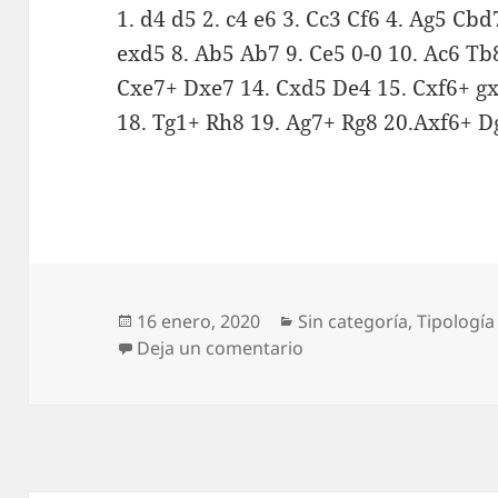
1. d4 d5 2. c4 e6 3. Cc3 Cf6 4. Ag5 Cbd
exd5 8. Ab5 Ab7 9. Ce5 0-0 10. Ac6 Tb
Cxe7+ Dxe7 14. Cxd5 De4 15. Cxf6+ gx
18. Tg1+ Rh8 19. Ag7+ Rg8 20.Axf6+ D
Publicado
Categorías
16 enero, 2020
Sin categoría
,
Tipología
el
en Mate Pilsbury
Deja un comentario