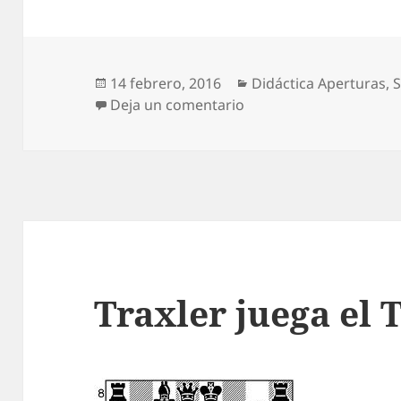
Publicado
Categorías
14 febrero, 2016
Didáctica Aperturas
,
S
el
en Ideas subyacentes al
Deja un comentario
Traxler juega el 