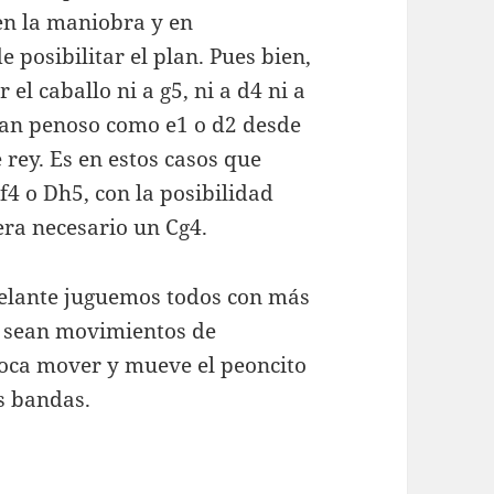
 en la maniobra y en
e posibilitar el plan. Pues bien,
 el caballo ni a g5, ni a d4 ni a
 tan penoso como e1 o d2 desde
 rey. Es en estos casos que
f4 o Dh5, con la posibilidad
era necesario un Cg4.
delante juguemos todos con más
no sean movimientos de
 toca mover y mueve el peoncito
s bandas.