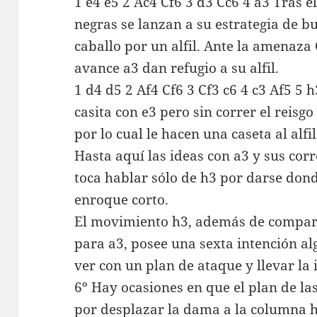
1 e4 e5 2 Ac4 Cf6 3 d3 Cc6 4 a3 Tras e
negras se lanzan a su estrategia de b
caballo por un alfil. Ante la amenaza
avance a3 dan refugio a su alfil.
1 d4 d5 2 Af4 Cf6 3 Cf3 c6 4 c3 Af5 5 h
casita con e3 pero sin correr el reisg
por lo cual le hacen una caseta al alfil
Hasta aquí las ideas con a3 y sus co
toca hablar sólo de h3 por darse do
enroque corto.
El movimiento h3, además de comparti
para a3, posee una sexta intención a
ver con un plan de ataque y llevar la i
6º Hay ocasiones en que el plan de la
por desplazar la dama a la columna h,