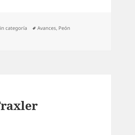
Etiquetas
in categoría
Avances
,
Peón
 avance lateral a3;h3
Traxler