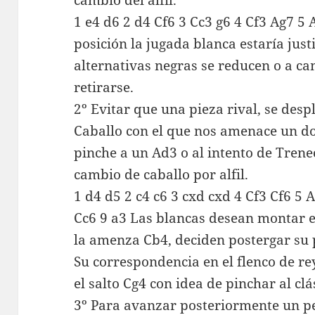
cambio del alfil.
1 e4 d6 2 d4 Cf6 3 Cc3 g6 4 Cf3 Ag7 5 
posición la jugada blanca estaría just
alternativas negras se reducen o a cam
retirarse.
2º Evitar que una pieza rival, se desp
Caballo con el que nos amenace un do
pinche a un Ad3 o al intento de Trene
cambio de caballo por alfil.
1 d4 d5 2 c4 c6 3 cxd cxd 4 Cf3 Cf6 5 
Cc6 9 a3 Las blancas desean montar e
la amenza Cb4, deciden postergar su p
Su correspondencia en el flenco de re
el salto Cg4 con idea de pinchar al clá
3º Para avanzar posteriormente un p