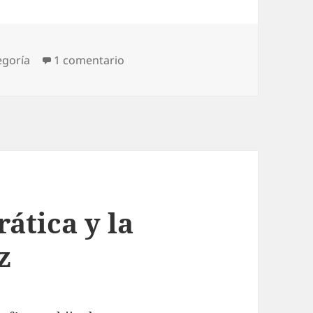
en Ajedrez y Filosofía: dos pasione
egoría
1 comentario
ática y la
z