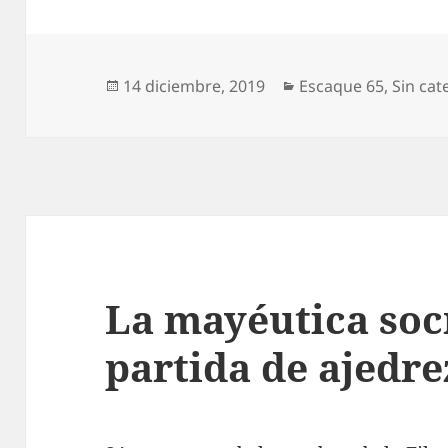
Publicado
Categorías
14 diciembre, 2019
Escaque 65
,
Sin cat
el
La mayéutica socr
partida de ajedre