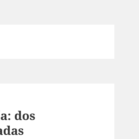
ía: dos
adas