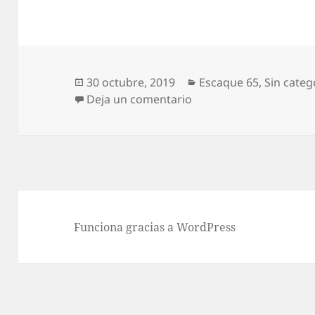
Publicado
Categorías
30 octubre, 2019
Escaque 65
,
Sin categ
el
en La mayéutica socráti
Deja un comentario
Funciona gracias a WordPress