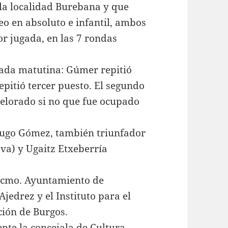
 la localidad Burebana y que
eo en absoluto e infantil, ambos
or jugada, en las 7 rondas
rnada matutina: Gúmer repitió
epitió tercer puesto. El segundo
Belorado si no que fue ocupado
Hugo Gómez, también triunfador
va) y Ugaitz Etxeberría
Excmo. Ayuntamiento de
Ajedrez y el Instituto para el
ción de Burgos.
nte la concejala de Cultura,