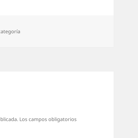
gorías
categoría
blicada.
Los campos obligatorios