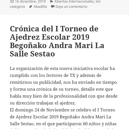
Publicado
Categorías
16 diciembre, 2019
Abiertos Internacionales
,
Sin
el
Etiquetas
en Errota eskolarteko txa
categoría
Abadiño
Deja un comentario
Crónica del I Torneo de
Ajedrez Escolar 2019
Begoñako Andra Mari La
Salle Sestao
La organización de esta nueva iniciativa escolar ha
cumplido con los lectores de TX y además de
remitirnos su publicidad, nos ha enviado en tiempo
y forma una crónica de su torneo, detalle este que
habla muy bien de la profesionalidad con que desde
su dirección trabajan el ajedrez.
El domingo 24 de Noviembre se celebro el I Torneo
de Ajedrez Escolar 2019 Begoñako Andra Mari La
Salle Sestao, en el que participaron 60 niños y niñas