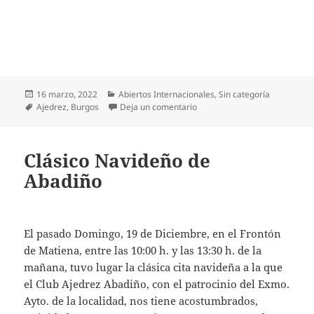
Publicado
Categorías
16 marzo, 2022
Abiertos Internacionales
,
Sin categoría
el
Etiquetas
en Convocado el IV Festival i
Ajedrez
,
Burgos
Deja un comentario
Clásico Navideño de
Abadiño
El pasado Domingo, 19 de Diciembre, en el Frontón
de Matiena, entre las 10:00 h. y las 13:30 h. de la
mañana, tuvo lugar la clásica cita navideña a la que
el Club Ajedrez Abadiño, con el patrocinio del Exmo.
Ayto. de la localidad, nos tiene acostumbrados,