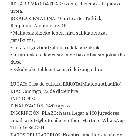
BEHARREZKO DATUAK: izena, abizenak eta jaiotze
urtea.
JOKALARIEN ADINA: 16 urte arte. Txikiak,
Benjamin, Alebin eta S-16.
• Maila bakoitzeko lehen hiru sailkatuentzat
garaikurra.
• Jokalari guztientzat opariak ta gozokiak.
• Infantilak eta kadeteak talde bakar batean jokatuko
dute.
• Eskoletako taldeentzat sariak izango dira.
LUGAR: Casa de cultura ERROTA(Matiena-Abadiño).
DIA: Domingo, 22 de diciembre
INICIO: 9:30
FINALIZACIÓN: 14:00 aprox.
INSCRIPCIÓN: PLAZO: hasta llegar a 100 jugadores.
email: ariotz@hotmail.com Ibon Martin o WhatsApp
Tlf.: 616 362 504
DATOS OBLIGATORIOS: Nombre, apellidos y año de