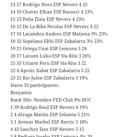
13 27 Rodrigo Nora ESP Nevers 4 25
14 10 Chaves Ethan ESP Basauri 4 23½
15 23 Peña Elaia ESP Nevers 4 23½
16 13 De La Riba Nicolas ESP Nevers 4 22
17 16 Lacambra Andoni ESP Matiena 3½ 23½
18 32 Sopelana Ekhi ESP Zabalarra 3½ 23½
19 21 Ortega Unai ESP Lemona 3 29
20 17 Lasuen Luka ESP Sta Rita 3 26½
21 33 Uriarte Peru ESP Sta Rita 3 22
22 4 Apraiz Xabat ESP Zabalarra 3 22
23 25 Rio Julen ESP Zabalarra 3 19½
Hasta 33 participantes.
Benjamin
Rank SNo. Nombre FED Club Pts BUC
1 39 Rodrigo Raul ESP Nevers 6 19½
2 4 Alzaga Martin ESP Zelaieta 5 21½
3 1 Arenas Markel ESP Berriz 5 18½
4 43 Sanchez Iker ESP Nevers 5 15
5 8 Bediaga Joseba ESP Lemona 4½ 20