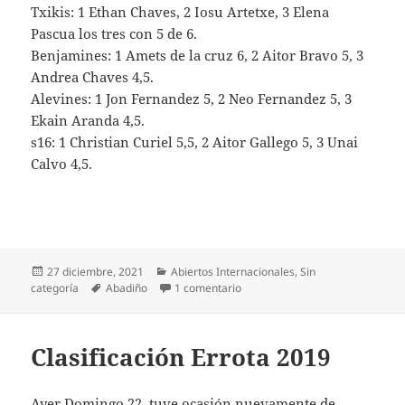
Txikis: 1 Ethan Chaves, 2 Iosu Artetxe, 3 Elena
Pascua los tres con 5 de 6.
Benjamines: 1 Amets de la cruz 6, 2 Aitor Bravo 5, 3
Andrea Chaves 4,5.
Alevines: 1 Jon Fernandez 5, 2 Neo Fernandez 5, 3
Ekain Aranda 4,5.
s16: 1 Christian Curiel 5,5, 2 Aitor Gallego 5, 3 Unai
Calvo 4,5.
Publicado
Categorías
27 diciembre, 2021
Abiertos Internacionales
,
Sin
el
Etiquetas
en Clásico Navideño de Abadiño
categoría
Abadiño
1 comentario
Clasificación Errota 2019
Ayer Domingo 22, tuve ocasión nuevamente de