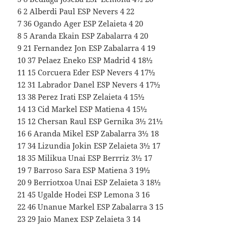
6 2 Alberdi Paul ESP Nevers 4 22
7 36 Ogando Ager ESP Zelaieta 4 20
8 5 Aranda Ekain ESP Zabalarra 4 20
9 21 Fernandez Jon ESP Zabalarra 4 19
10 37 Pelaez Eneko ESP Madrid 4 18½
11 15 Corcuera Eder ESP Nevers 4 17½
12 31 Labrador Danel ESP Nevers 4 17½
13 38 Perez Irati ESP Zelaieta 4 15½
14 13 Cid Markel ESP Matiena 4 15½
15 12 Chersan Raul ESP Gernika 3½ 21½
16 6 Aranda Mikel ESP Zabalarra 3½ 18
17 34 Lizundia Jokin ESP Zelaieta 3½ 17
18 35 Milikua Unai ESP Berrriz 3½ 17
19 7 Barroso Sara ESP Matiena 3 19½
20 9 Berriotxoa Unai ESP Zelaieta 3 18½
21 45 Ugalde Hodei ESP Lemona 3 16
22 46 Unanue Markel ESP Zabalarra 3 15
23 29 Jaio Manex ESP Zelaieta 3 14