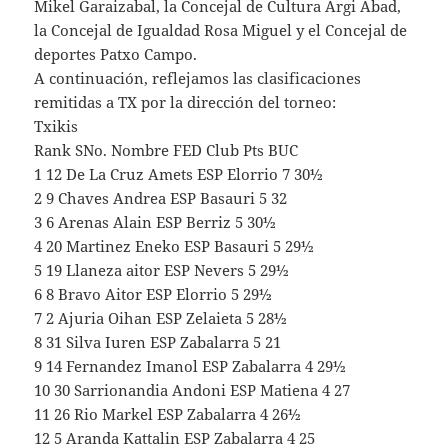
Mikel Garaizabal, la Concejal de Cultura Argi Abad,
la Concejal de Igualdad Rosa Miguel y el Concejal de
deportes Patxo Campo.
A continuación, reflejamos las clasificaciones
remitidas a TX por la dirección del torneo:
Txikis
Rank SNo. Nombre FED Club Pts BUC
1 12 De La Cruz Amets ESP Elorrio 7 30½
2 9 Chaves Andrea ESP Basauri 5 32
3 6 Arenas Alain ESP Berriz 5 30½
4 20 Martinez Eneko ESP Basauri 5 29½
5 19 Llaneza aitor ESP Nevers 5 29½
6 8 Bravo Aitor ESP Elorrio 5 29½
7 2 Ajuria Oihan ESP Zelaieta 5 28½
8 31 Silva Iuren ESP Zabalarra 5 21
9 14 Fernandez Imanol ESP Zabalarra 4 29½
10 30 Sarrionandia Andoni ESP Matiena 4 27
11 26 Rio Markel ESP Zabalarra 4 26½
12 5 Aranda Kattalin ESP Zabalarra 4 25