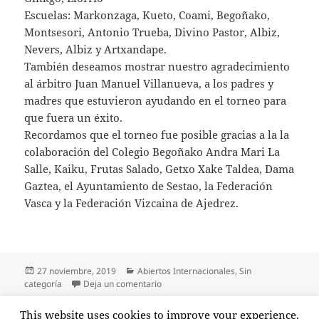
Escuelas: Markonzaga, Kueto, Coami, Begoñako,
Montsesori, Antonio Trueba, Divino Pastor, Albiz,
Nevers, Albiz y Artxandape.
También deseamos mostrar nuestro agradecimiento
al árbitro Juan Manuel Villanueva, a los padres y
madres que estuvieron ayudando en el torneo para
que fuera un éxito.
Recordamos que el torneo fue posible gracias a la la
colaboración del Colegio Begoñako Andra Mari La
Salle, Kaiku, Frutas Salado, Getxo Xake Taldea, Dama
Gaztea, el Ayuntamiento de Sestao, la Federación
Vasca y la Federación Vizcaina de Ajedrez.
Publicado
Categorías
27 noviembre, 2019
Abiertos Internacionales
,
Sin
el
en Crónica del I Torneo de Ajedrez Esc
categoría
Deja un comentario
Paginación
This website uses cookies to improve your experience.