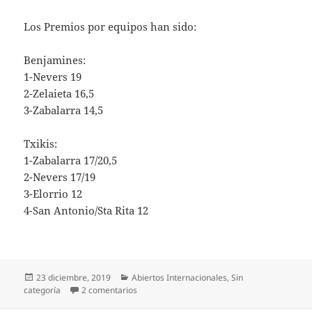
Los Premios por equipos han sido:
Benjamines:
1-Nevers 19
2-Zelaieta 16,5
3-Zabalarra 14,5
Txikis:
1-Zabalarra 17/20,5
2-Nevers 17/19
3-Elorrio 12
4-San Antonio/Sta Rita 12
Publicado
Categorías
23 diciembre, 2019
Abiertos Internacionales
,
Sin
el
en Clasificación Errota 2019
categoría
2 comentarios