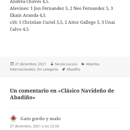
Andrea Chaves 4,5.
Alevines: 1 Jon Fernandez 5, 2 Neo Fernandez 5, 3
Ekain Aranda 4,5.
s16: 1 Christian Curiel 5,5, 2 Aitor Gallego 5, 3 Unai
Calvo 4,5.
Publicado
Autor
Categorías
27 diciembre, 2021
Nicola Lococo
Abiertos
el
Etiquetas
Internacionales
,
Sin categoría
Abadiño
Un comentario en «Clásico Navideño de
Abadiño»
Gato gordo y malo
dice:
27 diciembre, 2021 a las 22:50