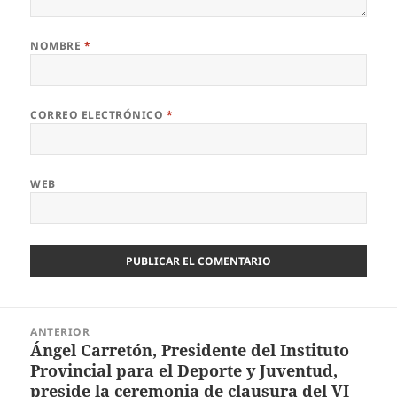
NOMBRE
*
CORREO ELECTRÓNICO
*
WEB
Navegación
ANTERIOR
de
Ángel Carretón, Presidente del Instituto
Entrada
entradas
Provincial para el Deporte y Juventud,
anterior:
preside la ceremonia de clausura del VI