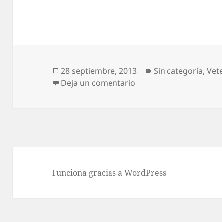
Publicado
Categorías
28 septiembre, 2013
Sin categoría
,
Vet
el
en Reconocimiento al 
Deja un comentario
Funciona gracias a WordPress