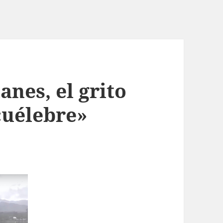
anes, el grito
cuélebre»