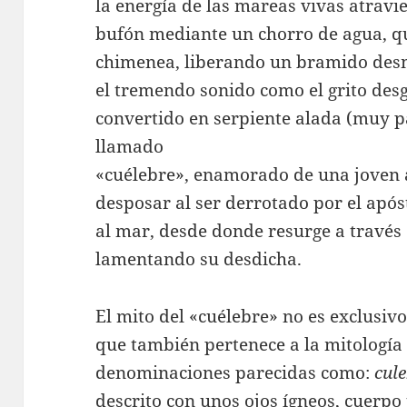
la energía de las mareas vivas atravie
bufón mediante un chorro de agua, qu
chimenea, liberando un bramido desm
el tremendo sonido como el grito de
convertido en serpiente alada (muy pa
llamado
«cuélebre», enamorado de una joven a
desposar al ser derrotado por el apóst
al mar, desde donde resurge a través
lamentando su desdicha.
El mito del «cuélebre» no es exclusivo
que también pertenece a la mitología
denominaciones parecidas como:
cule
descrito con unos ojos ígneos, cuerp