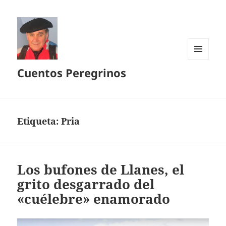
MENÚ
Cuentos Peregrinos
Y
WIDGETS
Etiqueta:
Pria
Los bufones de Llanes, el
grito desgarrado del
«cuélebre» enamorado