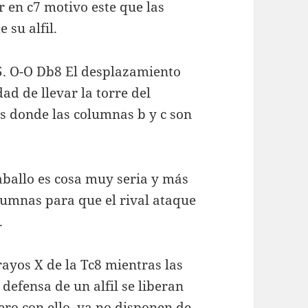
 en c7 motivo este que las
 su alfil.
5. O-O Db8 El desplazamiento
ad de llevar la torre del
es donde las columnas b y c son
aballo es cosa muy seria y más
lumnas para que el rival ataque
.
rayos X de la Tc8 mientras las
defensa de un alfil se liberan
ero con ello, ya no disponen de