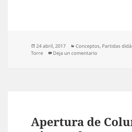
Publicado
Categorías
24 abril, 2017
Conceptos
,
Partidas didá
el
en La Importanc
Torre
Deja un comentario
Apertura de Col