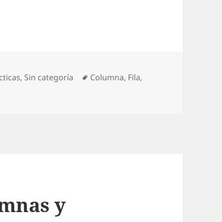
Etiquetas
cticas
,
Sin categoría
Columna
,
Fila
,
ia de la Séptima fila
umnas y