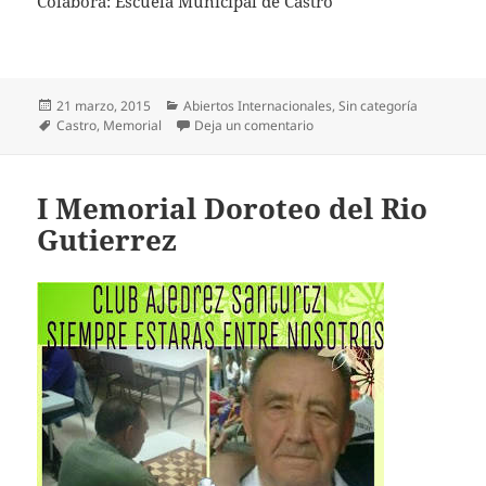
Colabora: Escuela Municipal de Castro
Publicado
Categorías
21 marzo, 2015
Abiertos Internacionales
,
Sin categoría
el
Etiquetas
en VII Memorial Luis Huidob
Castro
,
Memorial
Deja un comentario
I Memorial Doroteo del Rio
Gutierrez