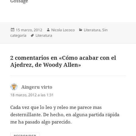
Gossage
Publicado
Autor
Categorías
15 marzo, 2012
Nicola Lococo
Literatura
,
Sin
el
Etiquetas
categoría
Literatura
2 comentarios en «Cómo acabar con el
Ajedrez, de Woody Allen»
Aingeru virto
dice:
18 marzo, 2012 a las 1:31
Cada vez que lo leo y releo me parece mas
desternillante. De hecho, en alguna partida rápida
me ha pasado algo parecido.