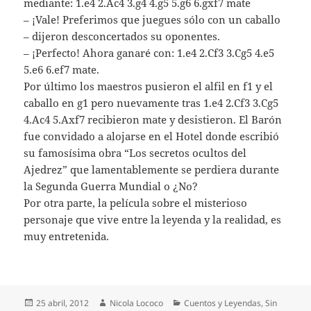
mediante: 1.e4 2.Ac4 3.g4 4.g5 5.g6 6.gxf7 mate
– ¡Vale! Preferimos que juegues sólo con un caballo
– dijeron desconcertados su oponentes.
– ¡Perfecto! Ahora ganaré con: 1.e4 2.Cf3 3.Cg5 4.e5
5.e6 6.ef7 mate.
Por último los maestros pusieron el alfil en f1 y el
caballo en g1 pero nuevamente tras 1.e4 2.Cf3 3.Cg5
4.Ac4 5.Axf7 recibieron mate y desistieron. El Barón
fue convidado a alojarse en el Hotel donde escribió
su famosísima obra “Los secretos ocultos del
Ajedrez” que lamentablemente se perdiera durante
la Segunda Guerra Mundial o ¿No?
Por otra parte, la película sobre el misterioso
personaje que vive entre la leyenda y la realidad, es
muy entretenida.
Publicado
Autor
Categorías
25 abril, 2012
Nicola Lococo
Cuentos y Leyendas
,
Sin