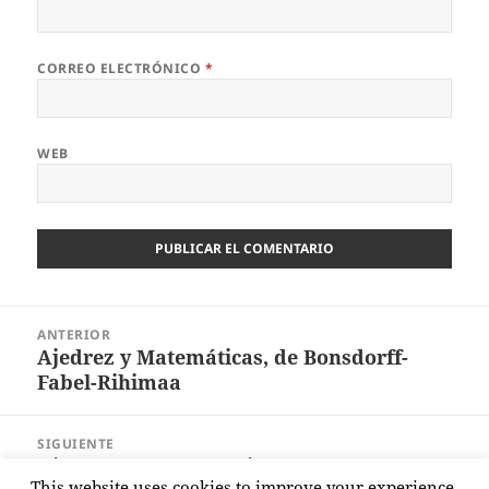
CORREO ELECTRÓNICO
*
WEB
Navegación
ANTERIOR
de
Ajedrez y Matemáticas, de Bonsdorff-
Entrada
entradas
Fabel-Rihimaa
anterior:
SIGUIENTE
Ajedrez de entrenamiento, de Alexander
Entrada
This website uses cookies to improve your experience.