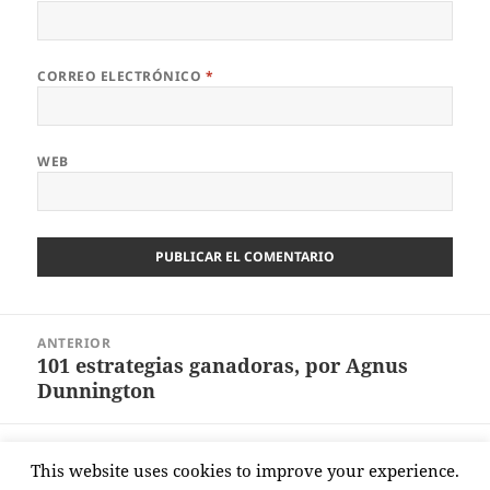
CORREO ELECTRÓNICO
*
WEB
Navegación
ANTERIOR
de
101 estrategias ganadoras, por Agnus
Entrada
entradas
Dunnington
anterior:
SIGUIENTE
This website uses cookies to improve your experience.
Curso de Monitores en Villalba
Entrada