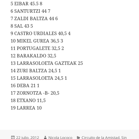
5 EIBAR 45.5 8
6 SANTURTZI 44 7
7 ZALDI BALTZA 44 6
8 SAL 43 5
9 CASTRO URDIALES 40,5 4
10 MIKEL GUREA 36,5 3
11 PORTUGALETE 32,5 2
12 BARAKALDO 32,5
13 LARRASOLOETA GAZTEAK 25
14 ZURI BALTZA 24,5 1
15 LARRASOLOETA 24,5 1
16 DEBA 21 1
17 ZORNOTZA -B- 20,5
18 ETXANO 11,5
19 LARREA 10
Publicado
Autor
Categorías
22 julio, 2012
Nicola Lococo
Circuito de la Amistad
,
Sin