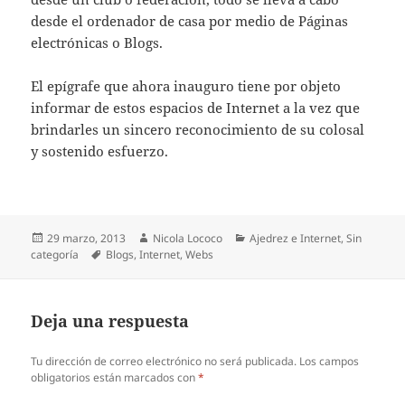
desde el ordenador de casa por medio de Páginas
electrónicas o Blogs.
El epígrafe que ahora inauguro tiene por objeto
informar de estos espacios de Internet a la vez que
brindarles un sincero reconocimiento de su colosal
y sostenido esfuerzo.
Publicado
Autor
Categorías
29 marzo, 2013
Nicola Lococo
Ajedrez e Internet
,
Sin
el
Etiquetas
categoría
Blogs
,
Internet
,
Webs
Deja una respuesta
Tu dirección de correo electrónico no será publicada.
Los campos
obligatorios están marcados con
*