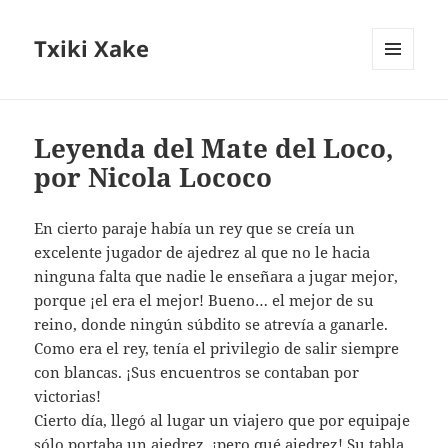
Txiki Xake
MENÚ
Y
WIDGETS
Leyenda del Mate del Loco,
por Nicola Lococo
En cierto paraje había un rey que se creía un
excelente jugador de ajedrez al que no le hacia
ninguna falta que nadie le enseñara a jugar mejor,
porque ¡el era el mejor! Bueno… el mejor de su
reino, donde ningún súbdito se atrevía a ganarle.
Como era el rey, tenía el privilegio de salir siempre
con blancas. ¡Sus encuentros se contaban por
victorias!
Cierto día, llegó al lugar un viajero que por equipaje
sólo portaba un ajedrez. ¡pero qué ajedrez! Su tabla