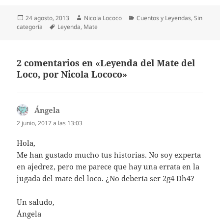
Publicado
Autor
Categorías
24 agosto, 2013
Nicola Lococo
Cuentos y Leyendas
,
Sin
el
Etiquetas
categoría
Leyenda
,
Mate
2 comentarios en «Leyenda del Mate del
Loco, por Nicola Lococo»
Ángela
dice:
2 junio, 2017 a las 13:03
Hola,
Me han gustado mucho tus historias. No soy experta
en ajedrez, pero me parece que hay una errata en la
jugada del mate del loco. ¿No debería ser 2g4 Dh4?
Un saludo,
Ángela