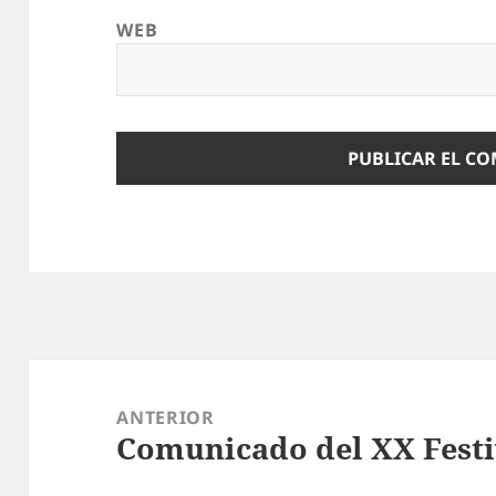
WEB
Navegación
de
ANTERIOR
Comunicado del XX Festi
entradas
Entrada
anterior: