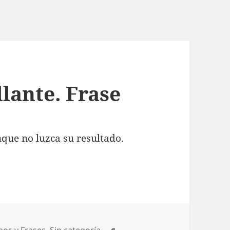
llante. Frase
nque no luzca su resultado.
egorías
Etiquetas
hos y Frases
,
Sin categoría