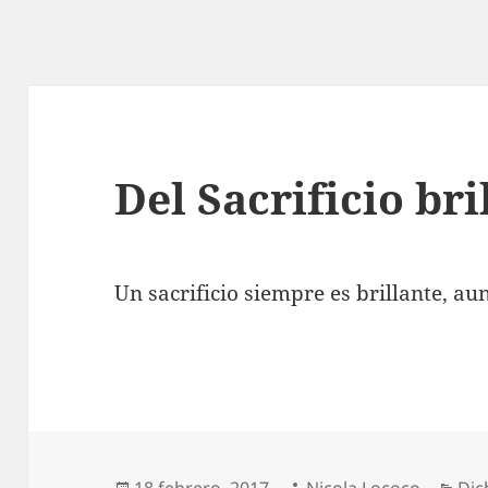
Del Sacrificio bri
Un sacrificio siempre es brillante, au
Publicado
Autor
Cat
18 febrero, 2017
Nicola Lococo
Dic