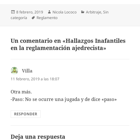
Publicado
Autor
Categorías
8 febrero, 2019
Nicola Lococo
Arbitraje
,
Sin
el
Etiquetas
categoría
Reglamento
Un comentario en «Hallazgos Inafantiles
en la reglamentación ajedrecista»
Villa
dice:
11 febrero, 2019 a las 18:07
Otra más.
-Paso: No se ocurre una jugada y de dice «paso»
RESPONDER
Deja una respuesta