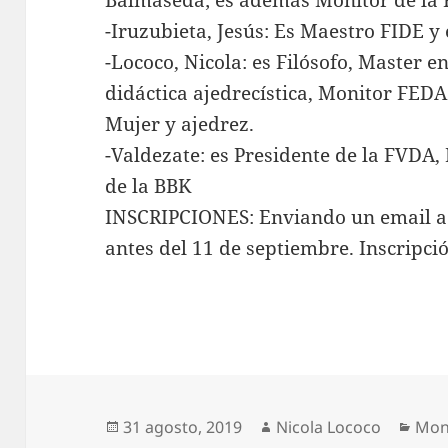
Balmaseda; es además Monitor de la
-Iruzubieta, Jesús: Es Maestro FIDE y
-Lococo, Nicola: es Filósofo, Master e
didáctica ajedrecística, Monitor FED
Mujer y ajedrez.
-Valdezate: es Presidente de la FVDA, 
de la BBK
INSCRIPCIONES: Enviando un email a 
antes del 11 de septiembre. Inscripció
Publicado
Autor
Cate
31 agosto, 2019
Nicola Lococo
Mon