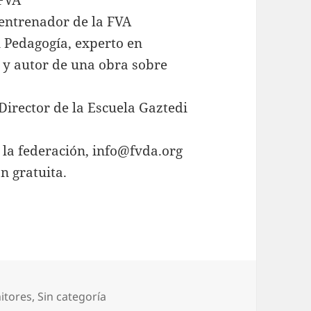
 FVA
 entrenador de la FVA
n Pedagogía, experto en
A y autor de una obra sobre
Director de la Escuela Gaztedi
la federación, info@fvda.org
n gratuita.
gorías
itores
,
Sin categoría