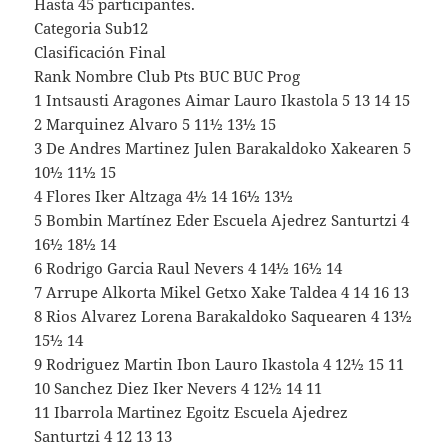
Hasta 45 participantes.
Categoria Sub12
Clasificación Final
Rank Nombre Club Pts BUC BUC Prog
1 Intsausti Aragones Aimar Lauro Ikastola 5 13 14 15
2 Marquinez Alvaro 5 11½ 13½ 15
3 De Andres Martinez Julen Barakaldoko Xakearen 5
10½ 11½ 15
4 Flores Iker Altzaga 4½ 14 16½ 13½
5 Bombin Martínez Eder Escuela Ajedrez Santurtzi 4
16½ 18½ 14
6 Rodrigo Garcia Raul Nevers 4 14½ 16½ 14
7 Arrupe Alkorta Mikel Getxo Xake Taldea 4 14 16 13
8 Rios Alvarez Lorena Barakaldoko Saquearen 4 13½
15½ 14
9 Rodriguez Martin Ibon Lauro Ikastola 4 12½ 15 11
10 Sanchez Diez Iker Nevers 4 12½ 14 11
11 Ibarrola Martinez Egoitz Escuela Ajedrez
Santurtzi 4 12 13 13