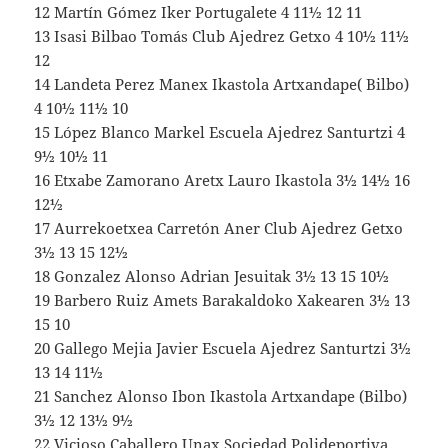
12 Martín Gómez Iker Portugalete 4 11½ 12 11
13 Isasi Bilbao Tomás Club Ajedrez Getxo 4 10½ 11½
12
14 Landeta Perez Manex Ikastola Artxandape( Bilbo)
4 10½ 11½ 10
15 López Blanco Markel Escuela Ajedrez Santurtzi 4
9½ 10½ 11
16 Etxabe Zamorano Aretx Lauro Ikastola 3½ 14½ 16
12½
17 Aurrekoetxea Carretón Aner Club Ajedrez Getxo
3½ 13 15 12½
18 Gonzalez Alonso Adrian Jesuitak 3½ 13 15 10½
19 Barbero Ruiz Amets Barakaldoko Xakearen 3½ 13
15 10
20 Gallego Mejia Javier Escuela Ajedrez Santurtzi 3½
13 14 11½
21 Sanchez Alonso Ibon Ikastola Artxandape (Bilbo)
3½ 12 13½ 9½
22 Vicioso Caballero Unax Sociedad Polideportiva