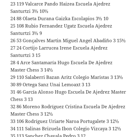
23 119 Valcarce Pando Haizea Escuela Ajedrez
Santurtzi 3½ 10½
24 88 Olaeta Durana Gaizka Escolapios 3½ 10
25 108 Rubio Fernandez Ugatz Escuela Ajedrez
Santurtzi 3½ 9
26 53 Gonçalves Martin Miguel Angel Abadiño 3 15½
27 24 Cortijo Larrucea Irene Escuela Ajedrez
Santurtzi 3 15
28 4 Arce Santamaría Hugo Escuela De Ajedrez
Master Chess 3 14½
29 110 Salaberri Bazan Aritz Colegio Maristas 3 13½
30 89 Ortega Sanz Unai Lemoaxt 3 13
31 46 García Alonso Hugo Escuela De Ajedrez Master
Chess 3 13
32 86 Moreno Rodríguez Cristina Escuela De Ajedrez
Master Chess 3 12½
33 106 Rodríguez Uriarte Naroa Portugalete 3 12½
34 111 Salinas Brizuela Ibon Colegio Vizcaya 3 12½
35 113 Sanchez Chavala Pedro 3 12