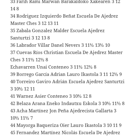
33 Farih Rami Marwan Barakaldoko Xakearen 3 12
14 8
34 Rodriguez Izquierdo Beñat Escuela De Ajedrez
Master Ches 3 12 13 11
35 Zabala Gonzalez Malder Escuela Ajedrez
Santurtzi 3 12 13 8
36 Labrador Villar Danel Nevers 3 11½ 13½ 10
37 Cuevas Ríos Christian Escuela De Ajedrez Master
Ches 3 11½ 12½ 8
Echavarren Unai Conteneo 3 11½ 12½ 8
39 Borrego García Adrian Lauro Ikastola 3 11 12½ 9
40 Torreiro Gaviro Adrián Escuela Ajedrez Santurtzi
3 10½ 12 11
41 Warnez Asier Conteneo 3 10½ 12 8
42 Belaza Arana Eneko Indautxu Eskola 3 10½ 11½ 8
43 Acha Martínez Jon Peña Ajedrecista Gallarta 3
10½ 11½ 7
44 Mayorga Baqueriza Oier Lauro Ikastola 3 10 11 9
45 Fernandez Martínez Nicolás Escuela De Ajedrez