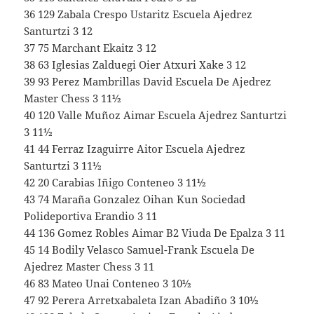
36 129 Zabala Crespo Ustaritz Escuela Ajedrez
Santurtzi 3 12
37 75 Marchant Ekaitz 3 12
38 63 Iglesias Zalduegi Oier Atxuri Xake 3 12
39 93 Perez Mambrillas David Escuela De Ajedrez
Master Chess 3 11½
40 120 Valle Muñoz Aimar Escuela Ajedrez Santurtzi
3 11½
41 44 Ferraz Izaguirre Aitor Escuela Ajedrez
Santurtzi 3 11½
42 20 Carabias Iñigo Conteneo 3 11½
43 74 Maraña Gonzalez Oihan Kun Sociedad
Polideportiva Erandio 3 11
44 136 Gomez Robles Aimar B2 Viuda De Epalza 3 11
45 14 Bodily Velasco Samuel-Frank Escuela De
Ajedrez Master Chess 3 11
46 83 Mateo Unai Conteneo 3 10½
47 92 Perera Arretxabaleta Izan Abadiño 3 10½