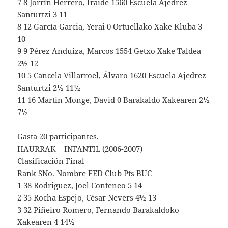
7 8 Jorrín Herrero, Iraide 1560 Escuela Ajedrez
Santurtzi 3 11
8 12 García Garcia, Yerai 0 Ortuellako Xake Kluba 3
10
9 9 Pérez Anduiza, Marcos 1554 Getxo Xake Taldea
2½ 12
10 5 Cancela Villarroel, Álvaro 1620 Escuela Ajedrez
Santurtzi 2½ 11½
11 16 Martin Monge, David 0 Barakaldo Xakearen 2½
7½
Gasta 20 participantes.
HAURRAK – INFANTIL (2006-2007)
Clasificación Final
Rank SNo. Nombre FED Club Pts BUC
1 38 Rodriguez, Joel Conteneo 5 14
2 35 Rocha Espejo, César Nevers 4½ 13
3 32 Piñeiro Romero, Fernando Barakaldoko
Xakearen 4 14½