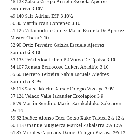
48 128 Zabala Crespo Arrieta Escuela Ajedrez
Santurtzi 3 10½
49 140 Saiz Adrian ESP 3 10½
50 80 Martin Ivan Conteneo 3 10
51 126 Villamudria Gómez Mario Escuela De Ajedrez
Master Chess 3 10
52 90 Ortiz Ferreiro Gaizka Escuela Ajedrez
Santurtzi 3 10
53 135 Peñil Aloa Telmo B2 Viuda De Epalza 3 10
54 107 Roman Berrocoso Luken Abadiño 3 10
55 60 Herrero Teixeira Nahia Escuela Ajedrez
Santurtzi 3 9½
56 116 Sousa Martin Aimar Colegio Vizcaya 3 9½
57 124 Velado Valle Iskander Escolapios 3 9
58 79 Martin Sendino Mario Barakaldoko Xakearen
2½ 16
59 62 Ibañez Alonso Eder Getxo Xake Taldea 2½ 12½
60 118 Unanue Muguerza Markel Zabalarra 2½ 12½
61 85 Morales Capmany Daniel Colegio Vizcaya 2½ 12