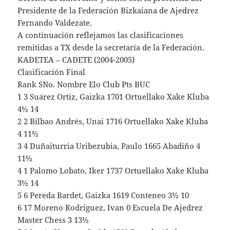
Presidente de la Federación Bizkaiana de Ajedrez
Fernando Valdezate.
A continuación reflejamos las clasificaciones
remitidas a TX desde la secretaría de la Federación.
KADETEA – CADETE (2004-2005)
Clasificación Final
Rank SNo. Nombre Elo Club Pts BUC
1 3 Suárez Ortiz, Gaizka 1701 Ortuellako Xake Kluba
4½ 14
2 2 Bilbao Andrés, Unai 1716 Ortuellako Xake Kluba
4 11½
3 4 Duñaiturria Uribezubia, Paulo 1665 Abadiño 4
11½
4 1 Palomo Lobato, Iker 1737 Ortuellako Xake Kluba
3½ 14
5 6 Pereda Bardet, Gaizka 1619 Conteneo 3½ 10
6 17 Moreno Rodriguez, Ivan 0 Escuela De Ajedrez
Master Chess 3 13½