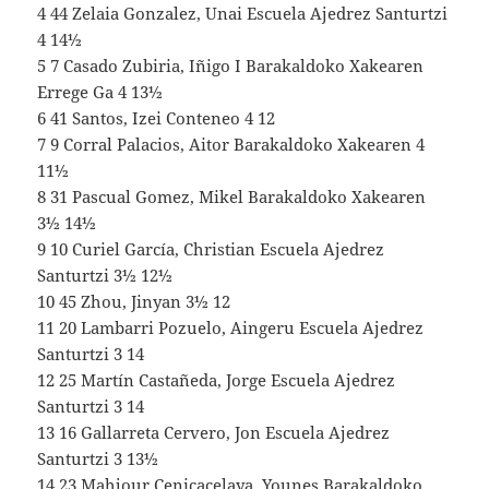
4 44 Zelaia Gonzalez, Unai Escuela Ajedrez Santurtzi
4 14½
5 7 Casado Zubiria, Iñigo I Barakaldoko Xakearen
Errege Ga 4 13½
6 41 Santos, Izei Conteneo 4 12
7 9 Corral Palacios, Aitor Barakaldoko Xakearen 4
11½
8 31 Pascual Gomez, Mikel Barakaldoko Xakearen
3½ 14½
9 10 Curiel García, Christian Escuela Ajedrez
Santurtzi 3½ 12½
10 45 Zhou, Jinyan 3½ 12
11 20 Lambarri Pozuelo, Aingeru Escuela Ajedrez
Santurtzi 3 14
12 25 Martín Castañeda, Jorge Escuela Ajedrez
Santurtzi 3 14
13 16 Gallarreta Cervero, Jon Escuela Ajedrez
Santurtzi 3 13½
14 23 Mahjour Cenicacelaya, Younes Barakaldoko