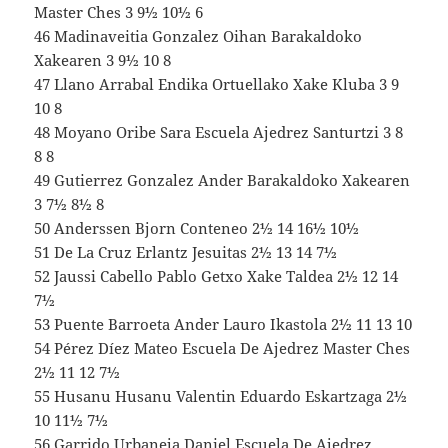
Master Ches 3 9½ 10½ 6
46 Madinaveitia Gonzalez Oihan Barakaldoko
Xakearen 3 9½ 10 8
47 Llano Arrabal Endika Ortuellako Xake Kluba 3 9
10 8
48 Moyano Oribe Sara Escuela Ajedrez Santurtzi 3 8
8 8
49 Gutierrez Gonzalez Ander Barakaldoko Xakearen
3 7½ 8½ 8
50 Anderssen Bjorn Conteneo 2½ 14 16½ 10½
51 De La Cruz Erlantz Jesuitas 2½ 13 14 7½
52 Jaussi Cabello Pablo Getxo Xake Taldea 2½ 12 14
7½
53 Puente Barroeta Ander Lauro Ikastola 2½ 11 13 10
54 Pérez Díez Mateo Escuela De Ajedrez Master Ches
2½ 11 12 7½
55 Husanu Husanu Valentin Eduardo Eskartzaga 2½
10 11½ 7½
56 Garrido Urbaneja Daniel Escuela De Ajedrez