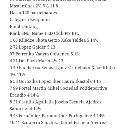
Master Ches 2½ 9½ 11 8
Hasta 120 participantes.
Categoria Benjamin
Final ranking
Rank SNo. Name FED Club Pts BH.
1 67 Kiladze Shota Getxo Xake Taldea 5 14½
2 72 Lopez Galder 5 13
97 Petrenko Vadym Conteneo 5 13
4 31 Del Pozo Mario 4½ 13
5 40 Etxeberria Seijas Ugaitz Ortuellako Xake Kluba
4½ 11½
6 58 Gorozika Lopez Iker Lauro Ikastola 4 15
7 99 Portal Martin Mikel Sociedad Polideportiva
Erandio 4 14½
8 21 Castillo Aguilella Joseba Escuela Ajedrez
Santurtzi 4 14½
9 43 Fernández Paramo Oier Portugalete 4 14½
10 41 Ezquerra Sanchez Daniel Escuela Ajedrez