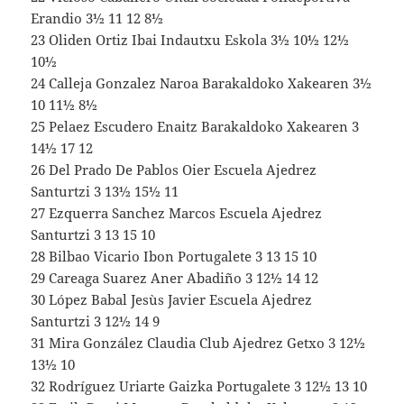
Erandio 3½ 11 12 8½
23 Oliden Ortiz Ibai Indautxu Eskola 3½ 10½ 12½
10½
24 Calleja Gonzalez Naroa Barakaldoko Xakearen 3½
10 11½ 8½
25 Pelaez Escudero Enaitz Barakaldoko Xakearen 3
14½ 17 12
26 Del Prado De Pablos Oier Escuela Ajedrez
Santurtzi 3 13½ 15½ 11
27 Ezquerra Sanchez Marcos Escuela Ajedrez
Santurtzi 3 13 15 10
28 Bilbao Vicario Ibon Portugalete 3 13 15 10
29 Careaga Suarez Aner Abadiño 3 12½ 14 12
30 López Babal Jesùs Javier Escuela Ajedrez
Santurtzi 3 12½ 14 9
31 Mira González Claudia Club Ajedrez Getxo 3 12½
13½ 10
32 Rodríguez Uriarte Gaizka Portugalete 3 12½ 13 10