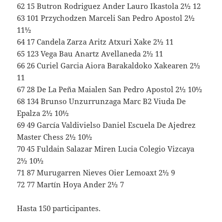
62 15 Butron Rodriguez Ander Lauro Ikastola 2½ 12
63 101 Przychodzen Marceli San Pedro Apostol 2½
11½
64 17 Candela Zarza Aritz Atxuri Xake 2½ 11
65 123 Vega Bau Anartz Avellaneda 2½ 11
66 26 Curiel Garcia Aiora Barakaldoko Xakearen 2½
11
67 28 De La Peña Maialen San Pedro Apostol 2½ 10½
68 134 Brunso Unzurrunzaga Marc B2 Viuda De
Epalza 2½ 10½
69 49 García Valdivielso Daniel Escuela De Ajedrez
Master Chess 2½ 10½
70 45 Fuldain Salazar Miren Lucia Colegio Vizcaya
2½ 10½
71 87 Murugarren Nieves Oier Lemoaxt 2½ 9
72 77 Martín Hoya Ander 2½ 7
Hasta 150 participantes.