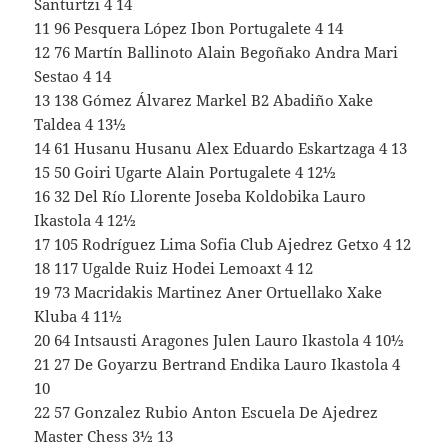
Santurtzi 4 14
11 96 Pesquera López Ibon Portugalete 4 14
12 76 Martín Ballinoto Alain Begoñako Andra Mari
Sestao 4 14
13 138 Gómez Álvarez Markel B2 Abadiño Xake
Taldea 4 13½
14 61 Husanu Husanu Alex Eduardo Eskartzaga 4 13
15 50 Goiri Ugarte Alain Portugalete 4 12½
16 32 Del Río Llorente Joseba Koldobika Lauro
Ikastola 4 12½
17 105 Rodríguez Lima Sofia Club Ajedrez Getxo 4 12
18 117 Ugalde Ruiz Hodei Lemoaxt 4 12
19 73 Macridakis Martinez Aner Ortuellako Xake
Kluba 4 11½
20 64 Intsausti Aragones Julen Lauro Ikastola 4 10½
21 27 De Goyarzu Bertrand Endika Lauro Ikastola 4
10
22 57 Gonzalez Rubio Anton Escuela De Ajedrez
Master Chess 3½ 13