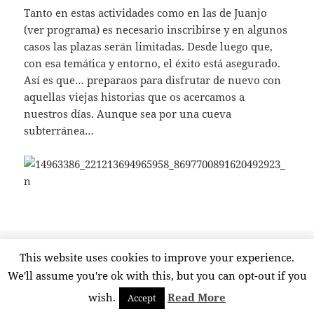
Tanto en estas actividades como en las de Juanjo
(ver programa) es necesario inscribirse y en algunos
casos las plazas serán limitadas. Desde luego que,
con esa temática y entorno, el éxito está asegurado.
Así es que… preparaos para disfrutar de nuevo con
aquellas viejas historias que os acercamos a
nuestros días. Aunque sea por una cueva
subterránea…
Publicado
Autor
Etiquetas
2016-11-04
admin
akelarre
,
Albitzu-Elexeaga
,
bruja
,
This website uses cookies to improve your experience.
el
Garaigorta
,
Gizotso
,
Orozko
,
Trangatx
,
Txakurpozu
We'll assume you're ok with this, but you can opt-out if you
wish.
Read More
Accept
Funciona gracias a WordPress