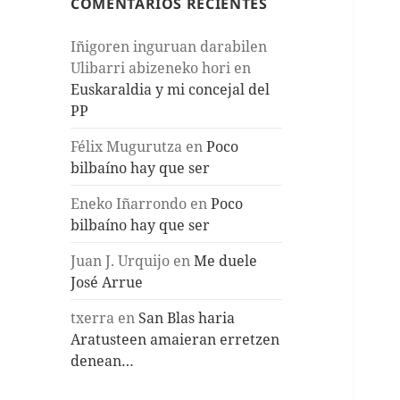
COMENTARIOS RECIENTES
Iñigoren inguruan darabilen
Ulibarri abizeneko hori
en
Euskaraldia y mi concejal del
PP
Félix Mugurutza
en
Poco
bilbaíno hay que ser
Eneko Iñarrondo
en
Poco
bilbaíno hay que ser
Juan J. Urquijo
en
Me duele
José Arrue
txerra
en
San Blas haria
Aratusteen amaieran erretzen
denean…