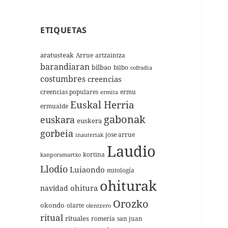
ETIQUETAS
aratusteak
Arrue
artzaintza
barandiaran
bilbao
bilbo
cofradia
costumbres
creencias
creencias populares
ermu
ermita
Euskal Herria
ermualde
gabonak
euskara
euskera
gorbeia
jose arrue
inauteriak
Laudio
kortina
kanporamartxo
Llodio
Luiaondo
mitología
ohiturak
ohitura
navidad
Orozko
okondo
olarte
olentzero
ritual
rituales
romería
san juan