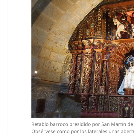
Retablo barroco presidido por San Martín de 
Obsérvese cómo por los laterales unas abert