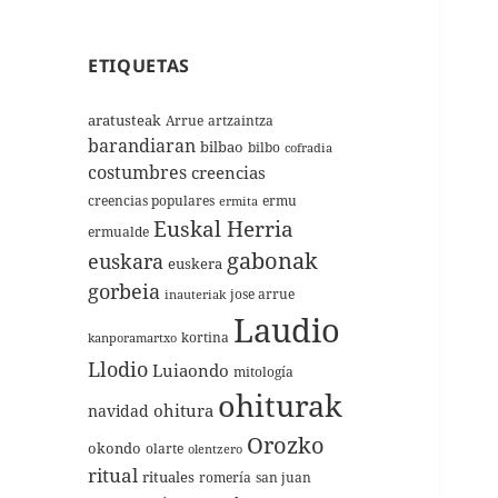
ETIQUETAS
aratusteak
Arrue
artzaintza
barandiaran
bilbao
bilbo
cofradia
costumbres
creencias
creencias populares
ermu
ermita
Euskal Herria
ermualde
gabonak
euskara
euskera
gorbeia
jose arrue
inauteriak
Laudio
kortina
kanporamartxo
Llodio
Luiaondo
mitología
ohiturak
ohitura
navidad
Orozko
okondo
olarte
olentzero
ritual
rituales
romería
san juan