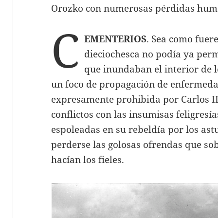
Orozko con numerosas pérdidas hum
C
EMENTERIOS
. Sea como fuer
dieciochesca no podía ya permi
que inundaban el interior de 
un foco de propagación de enfermed
expresamente prohibida por Carlos II
conflictos con las insumisas feligresí
espoleadas en su rebeldía por los ast
perderse las golosas ofrendas que so
hacían los fieles.