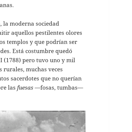
anas.
e, la moderna sociedad
tir aquellos pestilentes olores
los templos y que podrían ser
ades. Está costumbre quedó
I (1788) pero tuvo uno y mil
as rurales, muchas veces
utos sacerdotes que no querían
bre las
fuesas
—fosas, tumbas—