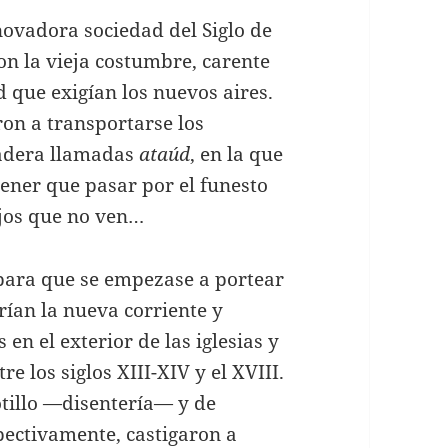
nnovadora sociedad del Siglo de
on la vieja costumbre, carente
 que exigían los nuevos aires.
on a transportarse los
madera llamadas
ataúd
, en la que
tener que pasar por el funesto
ojos que no ven…
para que se empezase a portear
rían la nueva corriente y
en el exterior de las iglesias y
e los siglos XIII-XIV y el XVIII.
otillo —disentería— y de
pectivamente, castigaron a