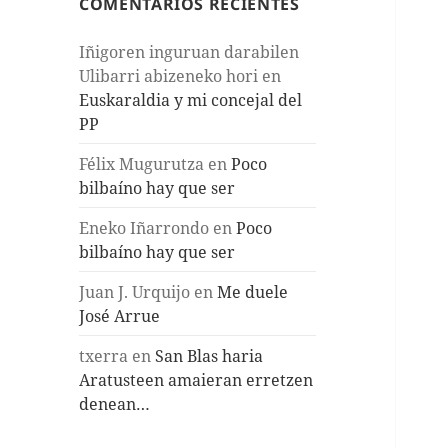
COMENTARIOS RECIENTES
Iñigoren inguruan darabilen
Ulibarri abizeneko hori
en
Euskaraldia y mi concejal del
PP
Félix Mugurutza
en
Poco
bilbaíno hay que ser
Eneko Iñarrondo
en
Poco
bilbaíno hay que ser
Juan J. Urquijo
en
Me duele
José Arrue
txerra
en
San Blas haria
Aratusteen amaieran erretzen
denean…