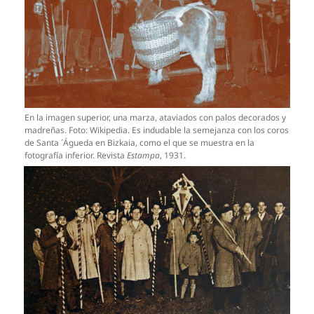
En la imagen superior, una marza, ataviados con palos decorados y
madreñas. Foto: Wikipedia. Es indudable la semejanza con los coros
de Santa ´Águeda en Bizkaia, como el que se muestra en la
fotografía inferior. Revista
Estampa
, 1931.