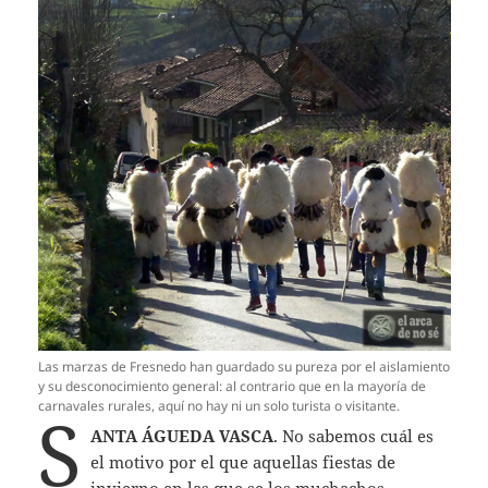
Las marzas de Fresnedo han guardado su pureza por el aislamiento
y su desconocimiento general: al contrario que en la mayoría de
carnavales rurales, aquí no hay ni un solo turista o visitante.
S
ANTA ÁGUEDA VASCA
. No sabemos cuál es
el motivo por el que aquellas fiestas de
invierno en las que se los muchachos