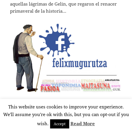
aquellas lágrimas de Gelín, que regaron el renacer
primaveral de la historia…
This website uses cookies to improve your experience.
Publicado
Autor
Etiquetas
We'll assume you're ok with this, but you can opt-out if you
2020-02-29
Félix Mugurutza
agate deuna
,
aratusteak
,
el
artzentales
,
bizkaia
,
carnaval rural
,
estampa
,
fiesta de quintos
,
wish.
Read More
Accept
fresnedo
,
inauteriak
,
iture
,
joaldunak
,
kanporamartxo
,
karrantza
,
kintoak
,
lanestosa
,
marzas
,
mili
,
moceria
,
perez
,
primera comunion
,