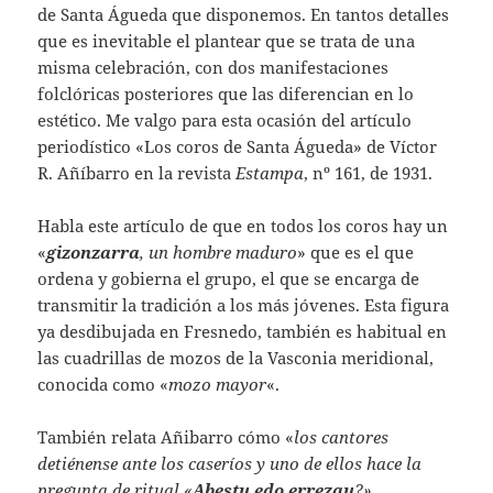
de Santa Águeda que disponemos. En tantos detalles
que es inevitable el plantear que se trata de una
misma celebración, con dos manifestaciones
folclóricas posteriores que las diferencian en lo
estético. Me valgo para esta ocasión del artículo
periodístico «Los coros de Santa Águeda» de Víctor
R. Añíbarro en la revista
Estampa
, nº 161, de 1931.
Habla este artículo de que en todos los coros hay un
«
gizonzarra
, un hombre maduro
» que es el que
ordena y gobierna el grupo, el que se encarga de
transmitir la tradición a los más jóvenes. Esta figura
ya desdibujada en Fresnedo, también es habitual en
las cuadrillas de mozos de la Vasconia meridional,
conocida como «
mozo mayor
«.
También relata Añibarro cómo «
los cantores
detiénense
ante los caseríos y uno de ellos hace la
pregunta de ritual «
Abestu edo errezau
?»