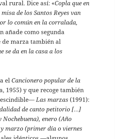
l rural. Dice así: «
Copla que en
 misa de los Santos Reyes van
por lo común en la corralada,
én añade como segunda
e de marza también al
e se da en la casa a los
la el
Cancionero popular de la
, 1955) y que recoge también
rescindible—
Las marzas
(1991):
dalidad de canto petitorio […]
y Nochebuena), enero (Año
 y marzo (primer día o viernes
tuales idénticos —algunos