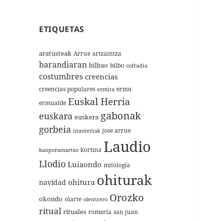
ETIQUETAS
aratusteak
Arrue
artzaintza
barandiaran
bilbao
bilbo
cofradia
costumbres
creencias
creencias populares
ermu
ermita
Euskal Herria
ermualde
gabonak
euskara
euskera
gorbeia
jose arrue
inauteriak
Laudio
kortina
kanporamartxo
Llodio
Luiaondo
mitología
ohiturak
ohitura
navidad
Orozko
okondo
olarte
olentzero
ritual
rituales
romería
san juan