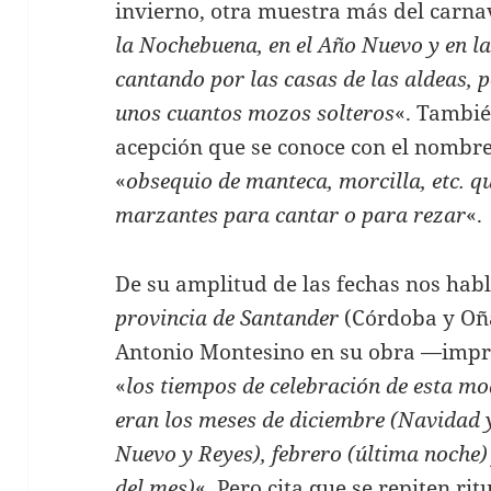
invierno, otra muestra más del carnava
la Nochebuena, en el Año Nuevo y en la
cantando por las casas de las aldeas, 
unos cuantos mozos solteros
«. Tambi
acepción que se conoce con el nombr
«
obsequio de manteca, morcilla, etc. qu
marzantes para cantar o para rezar
«.
De su amplitud de las fechas nos hab
provincia de Santander
(Córdoba y Oña
Antonio Montesino en su obra —imp
«
los tiempos de celebración de esta mo
eran los meses de diciembre (Navidad 
Nuevo y Reyes), febrero (última noche)
del mes)
«. Pero cita que se repiten ri