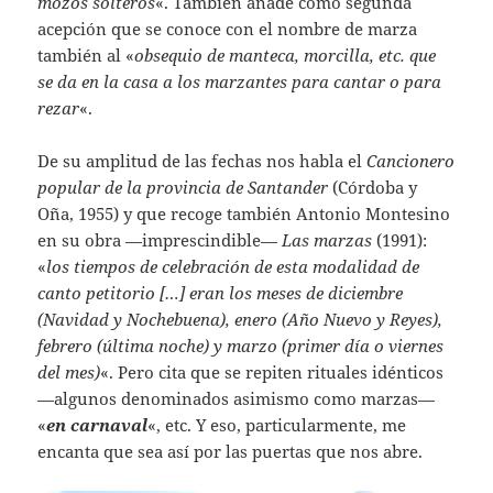
mozos solteros
«. También añade como segunda
acepción que se conoce con el nombre de marza
también al «
obsequio de manteca, morcilla, etc. que
se da en la casa a los marzantes para cantar o para
rezar
«.
De su amplitud de las fechas nos habla el
Cancionero
popular de la provincia de Santander
(Córdoba y
Oña, 1955) y que recoge también Antonio Montesino
en su obra —imprescindible—
Las marzas
(1991):
«
los tiempos de celebración de esta modalidad de
canto petitorio […] eran los meses de diciembre
(Navidad y Nochebuena), enero (Año Nuevo y Reyes),
febrero (última noche) y marzo (primer día o viernes
del mes)
«. Pero cita que se repiten rituales idénticos
—algunos denominados asimismo como marzas—
«
en carnaval
«, etc. Y eso, particularmente, me
encanta que sea así por las puertas que nos abre.