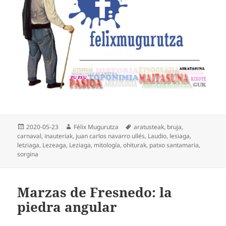
Publicado
Autor
Etiquetas
2020-05-23
Félix Mugurutza
aratusteak
,
bruja
,
el
carnaval
,
inauteriak
,
juan carlos navarro ullés
,
Laudio
,
lesiaga
,
letziaga
,
Lezeaga
,
Leziaga
,
mitología
,
ohiturak
,
patxo santamaria
,
sorgina
Marzas de Fresnedo: la
piedra angular