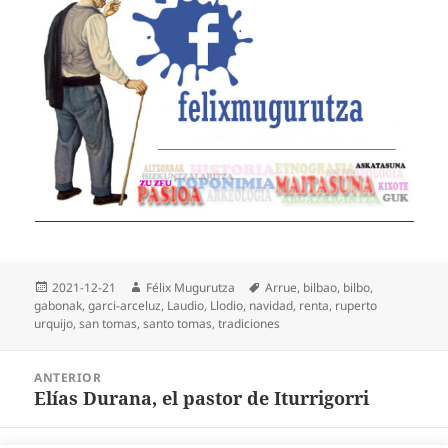
Publicado
Autor
Etiquetas
2021-12-21
Félix Mugurutza
Arrue
,
bilbao
,
bilbo
,
el
gabonak
,
garci-arceluz
,
Laudio
,
Llodio
,
navidad
,
renta
,
ruperto
urquijo
,
san tomas
,
santo tomas
,
tradiciones
Navegación
ANTERIOR
de
Elías Durana, el pastor de Iturrigorri
Entrada
entradas
anterior: