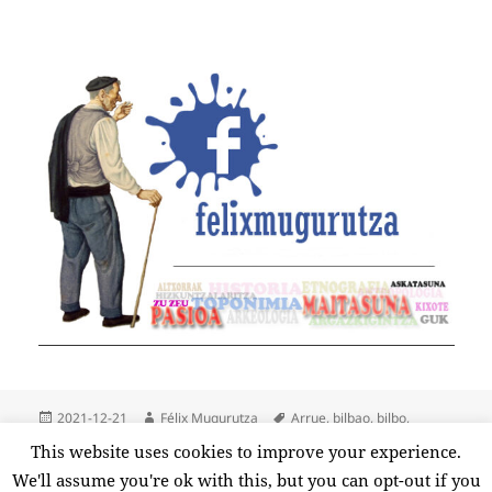
Publicado
Autor
Etiquetas
2021-12-21
Félix Mugurutza
Arrue
,
bilbao
,
bilbo
,
el
gabonak
,
garci-arceluz
,
Laudio
,
Llodio
,
navidad
,
renta
,
ruperto
This website uses cookies to improve your experience.
urquijo
,
san tomas
,
santo tomas
,
tradiciones
We'll assume you're ok with this, but you can opt-out if you