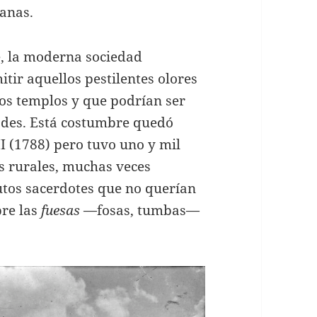
anas.
e, la moderna sociedad
tir aquellos pestilentes olores
los templos y que podrían ser
ades. Está costumbre quedó
I (1788) pero tuvo uno y mil
as rurales, muchas veces
utos sacerdotes que no querían
bre las
fuesas
—fosas, tumbas—