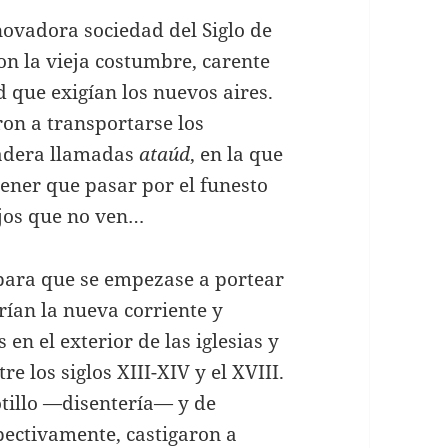
nnovadora sociedad del Siglo de
on la vieja costumbre, carente
 que exigían los nuevos aires.
on a transportarse los
madera llamadas
ataúd
, en la que
tener que pasar por el funesto
ojos que no ven…
para que se empezase a portear
rían la nueva corriente y
en el exterior de las iglesias y
e los siglos XIII-XIV y el XVIII.
otillo —disentería— y de
pectivamente, castigaron a