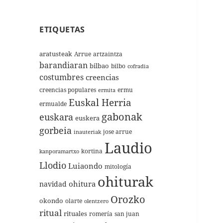
ETIQUETAS
aratusteak
Arrue
artzaintza
barandiaran
bilbao
bilbo
cofradia
costumbres
creencias
creencias populares
ermu
ermita
Euskal Herria
ermualde
gabonak
euskara
euskera
gorbeia
jose arrue
inauteriak
Laudio
kortina
kanporamartxo
Llodio
Luiaondo
mitología
ohiturak
ohitura
navidad
Orozko
okondo
olarte
olentzero
ritual
rituales
romería
san juan