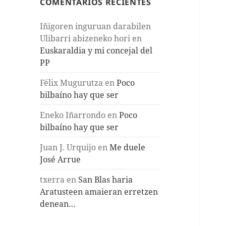
COMENTARIOS RECIENTES
Iñigoren inguruan darabilen
Ulibarri abizeneko hori
en
Euskaraldia y mi concejal del
PP
Félix Mugurutza
en
Poco
bilbaíno hay que ser
Eneko Iñarrondo
en
Poco
bilbaíno hay que ser
Juan J. Urquijo
en
Me duele
José Arrue
txerra
en
San Blas haria
Aratusteen amaieran erretzen
denean…