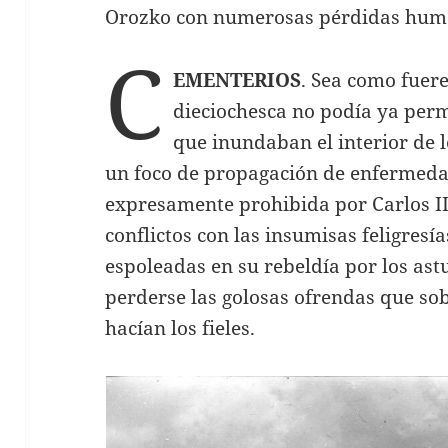
Orozko con numerosas pérdidas hum
C
EMENTERIOS
. Sea como fuer
dieciochesca no podía ya permi
que inundaban el interior de 
un foco de propagación de enfermed
expresamente prohibida por Carlos II
conflictos con las insumisas feligresí
espoleadas en su rebeldía por los ast
perderse las golosas ofrendas que so
hacían los fieles.