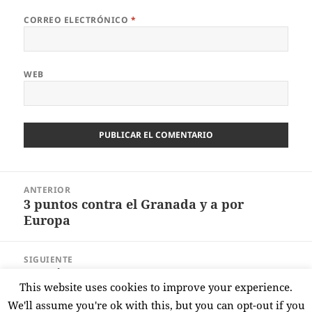
CORREO ELECTRÓNICO
*
WEB
Navegación
ANTERIOR
de
3 puntos contra el Granada y a por
Entrada
entradas
Europa
anterior:
SIGUIENTE
Poco juego pero 3 puntos más en la
Entrada
This website uses cookies to improve your experience.
Catedral
siguiente:
We'll assume you're ok with this, but you can opt-out if you