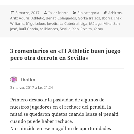
Publicado
Autor
Categorías
Etiquetas
3 marzo, 2017
Itziar Iriarte
Sin categoría
Arbitros
,
el
Aritz Aduriz
,
Athletic
,
Beñat
,
Colegiados
,
Gorka Iraizoz
,
Iborra
,
Iñaki
Williams
,
Iñigo Lekue
,
Jovetic
,
La Catedral
,
Liga
,
Málaga
,
Mikel San
José
,
Raúl García
,
rojiblancos
,
Sevilla
,
Xabi Etxeita
,
Yeray
3 comentarios en «El Athletic buen juego
pero otra derrota en Sevilla»
ibaiko
dice:
3 marzo, 2017 a las 21:24
Primero destacar la pasividad de algunos de
nuestros jugadores en el rechace del penalti, la
mitad se quedaron quietos cuando lanza el penalti
cuando puede haber rechace.
No coincido en ese mogollón de oportunidades