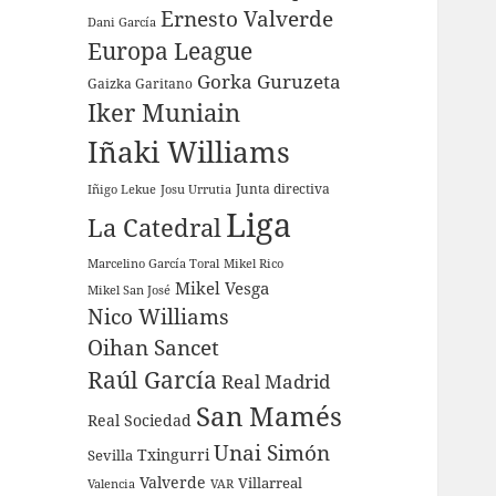
Ernesto Valverde
Dani García
Europa League
Gorka Guruzeta
Gaizka Garitano
Iker Muniain
Iñaki Williams
Junta directiva
Iñigo Lekue
Josu Urrutia
Liga
La Catedral
Marcelino García Toral
Mikel Rico
Mikel Vesga
Mikel San José
Nico Williams
Oihan Sancet
Raúl García
Real Madrid
San Mamés
Real Sociedad
Unai Simón
Sevilla
Txingurri
Valverde
Villarreal
Valencia
VAR