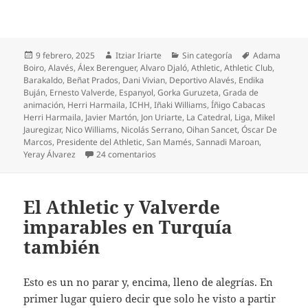
Publicado
Autor
Categorías
Etiquetas
9 febrero, 2025
Itziar Iriarte
Sin categoría
Adama
el
Boiro
,
Alavés
,
Álex Berenguer
,
Alvaro Djaló
,
Athletic
,
Athletic Club
,
Barakaldo
,
Beñat Prados
,
Dani Vivian
,
Deportivo Alavés
,
Endika
Buján
,
Ernesto Valverde
,
Espanyol
,
Gorka Guruzeta
,
Grada de
animación
,
Herri Harmaila
,
ICHH
,
Iñaki Williams
,
Íñigo Cabacas
Herri Harmaila
,
Javier Martón
,
Jon Uriarte
,
La Catedral
,
Liga
,
Mikel
Jauregizar
,
Nico Williams
,
Nicolás Serrano
,
Oihan Sancet
,
Óscar De
Marcos
,
Presidente del Athletic
,
San Mamés
,
Sannadi Maroan
,
en ¡Maroan y Buján, muy ilusionantes!
Yeray Álvarez
24 comentarios
El Athletic y Valverde
imparables en Turquía
también
Esto es un no parar y, encima, lleno de alegrías. En
primer lugar quiero decir que solo he visto a partir