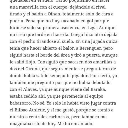
quedaban en el suelo. Tardó poquísimo en hacer
una maravilla con el cuerpo, dejándole al rival
tirado y el balón a Oihan, totalmente solo de cara a
puerta. Pena que no haya acabado en gol porque
hubiese sido su primera asistencia en Liga. Aunque
no creo que tarde en hacerla. Luego hizo otra dejada
con el pecho tirándose al suelo. En una jugada quizá
tenía que hacer abierto el balón a Berenguer, pero
siguió hasta el borde del área y tiró a puerta, aunque
le salió flojo. Consiguió que sacasen dos amarillas a
dos del Girona, que seguramente se preguntaron de
donde había salido semejante jugador. Por cierto, yo
también me preguntó por qué no había debutado
con el Alavés, ya que aunque viene del Baraka,
estaba cedido ahí, ya que pertenecía al equipo
babazorro. No sé. Yo solo le había visto jugar contra
el Bilbao Athletic, y sí me gustó, porque se comió a
nuestros centrales cachorros, pero tampoco me
imaginaba esto de hoy. Me ha encantado.