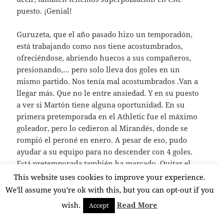
puesto. ¡Genial!
Guruzeta, que el año pasado hizo un temporadón,
está trabajando como nos tiene acostumbrados,
ofreciéndose, abriendo huecos a sus compañeros,
presionando,… pero solo lleva dos goles en un
mismo partido. Nos tenía mal acostumbrados .Van a
llegar más. Que no le entre ansiedad. Y en su puesto
a ver si Martón tiene alguna oportunidad. En su
primera pretemporada en el Athletic fue el máximo
goleador, pero lo cedieron al Mirandés, donde se
rompió el peroné en enero. A pesar de eso, pudo
ayudar a su equipo para no descender con 4 goles.
Está pretemporada también ha marcado. Quitar el
puesto a Guru es muy complicado pero va a haber
This website uses cookies to improve your experience.
muchos partidos y esperemos que tenga sus
We'll assume you're ok with this, but you can opt-out if you
momentos.
wish.
Read More
Accept