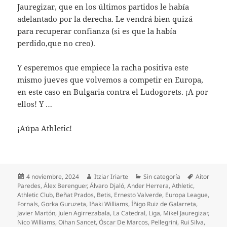
Jauregizar, que en los últimos partidos le había
adelantado por la derecha. Le vendrá bien quizá
para recuperar confianza (si es que la había
perdido,que no creo).
Y esperemos que empiece la racha positiva este
mismo jueves que volvemos a competir en Europa,
en este caso en Bulgaria contra el Ludogorets. ¡A por
ellos! Y …
¡Aúpa Athletic!
Publicado
Autor
Categorías
Etiquetas
4 noviembre, 2024
Itziar Iriarte
Sin categoría
Aitor
el
Paredes
,
Álex Berenguer
,
Álvaro Djaló
,
Ander Herrera
,
Athletic
,
Athletic Club
,
Beñat Prados
,
Betis
,
Ernesto Valverde
,
Europa League
,
Fornals
,
Gorka Guruzeta
,
Iñaki Williams
,
Íñigo Ruiz de Galarreta
,
Javier Martón
,
Julen Agirrezabala
,
La Catedral
,
Liga
,
Mikel Jauregizar
,
Nico Williams
,
Oihan Sancet
,
Óscar De Marcos
,
Pellegrini
,
Rui Silva
,