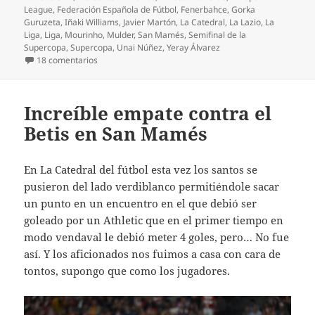
League
,
Federación Española de Fútbol
,
Fenerbahce
,
Gorka
Guruzeta
,
Iñaki Williams
,
Javier Martón
,
La Catedral
,
La Lazio
,
La
Liga
,
Liga
,
Mourinho
,
Mulder
,
San Mamés
,
Semifinal de la
Supercopa
,
Supercopa
,
Unai Núñez
,
Yeray Álvarez
en El Athletic y Valverde imparables en Turquía tambié
18 comentarios
Increíble empate contra el
Betis en San Mamés
En La Catedral del fútbol esta vez los santos se
pusieron del lado verdiblanco permitiéndole sacar
un punto en un encuentro en el que debió ser
goleado por un Athletic que en el primer tiempo en
modo vendaval le debió meter 4 goles, pero… No fue
así. Y los aficionados nos fuimos a casa con cara de
tontos, supongo que como los jugadores.