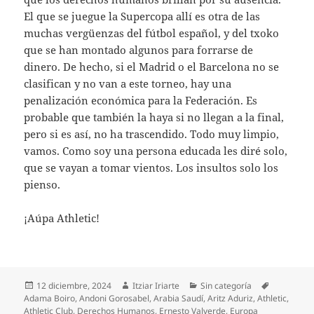
El que se juegue la Supercopa allí es otra de las
muchas vergüenzas del fútbol español, y del txoko
que se han montado algunos para forrarse de
dinero. De hecho, si el Madrid o el Barcelona no se
clasifican y no van a este torneo, hay una
penalización económica para la Federación. Es
probable que también la haya si no llegan a la final,
pero si es así, no ha trascendido. Todo muy limpio,
vamos. Como soy una persona educada les diré solo,
que se vayan a tomar vientos. Los insultos solo los
pienso.
¡Aúpa Athletic!
Publicado
Autor
Categorías
Etiquetas
12 diciembre, 2024
Itziar Iriarte
Sin categoría
el
Adama Boiro
,
Andoni Gorosabel
,
Arabia Saudí
,
Aritz Aduriz
,
Athletic
,
Athletic Club
,
Derechos Humanos
,
Ernesto Valverde
,
Europa