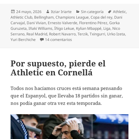
Publicado
Autor
Categorías
Etiquetas
24 mayo, 2026
Itziar Iriarte
Sin categoría
Athletic
,
el
Athletic Club
,
Bellingham
,
Champions League
,
Copa del rey
,
Dani
Carvajal
,
Dani Vivian
,
Ernesto Valverde
,
Florentino Pérez
,
Gorka
Guruzeta
,
Iñaki Williams
,
Íñigo Lekue
,
Kylian Mbappé
,
Liga
,
Nico
Serrano
,
Real Madrid
,
Robert Navarro
,
Terzik
,
Txingurri
,
Urko Izeta
,
en Por fin acaba la temporada el Athlet
Yuri Berchiche
14 comentarios
Por supuesto, pierde el
Athletic en Cornellá
Todos nos hacíamos cruces está semana pensando
que el Espanyol, que llevaba 18 partidos sin ganar,
nos podía ganar otra vez esta temporada.