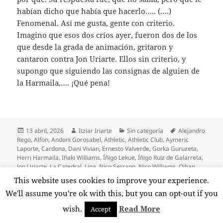
habían dicho que había que hacerlo….. (….)
Fenomenal. Así me gusta, gente con criterio.
Imagino que esos dos críos ayer, fueron dos de los
que desde la grada de animación, gritaron y
cantaron contra Jon Uriarte. Ellos sin criterio, y
supongo que siguiendo las consignas de alguien de
la Harmaila,…. ¡Qué pena!
Publicado
Autor
Categorías
Etiquetas
13 abril, 2026
Itziar Iriarte
Sin categoría
Alejandro
el
Rego
,
Alfon
,
Andoni Gorosabel
,
Athletic
,
Athletic Club
,
Aymeric
Laporte
,
Cardona
,
Dani Vivian
,
Ernesto Valverde
,
Gorka Guruzeta
,
Herri Harmaila
,
Iñaki Williams
,
Íñigo Lekue
,
Íñigo Ruiz de Galarreta
,
Jon Uriarte
,
La Catedral
,
Liga
,
Nico Serrano
,
Nico Williams
,
Oihan
Sancet
,
Robert Navarro
,
San Mamés
,
Submarino Amarillo
,
Unai
This website uses cookies to improve your experience.
en Pintan bastos en el
Simón
,
Villarreal
,
Yuri Berchiche
22 comentarios
We'll assume you're ok with this, but you can opt-out if you
wish.
Read More
Accept
Yeray la mejor noticia de