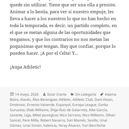
quede sin utilizar. Tiene que ser una olla a presión.
Animar a lo bestia, para ver si nuestro empuje, les
lleva a hacer a los nuestros lo que no han hecho en
toda la temporada, es decir, un partido completo, en
el que se metan alguna de las oportunidades que
tengamos, y que los contrarios no nos metan las
poquísimas que tengan. Hay que confiar, porque lo
pueden hacer. ¡A por el Celta! Y…
¡Aúpa Athletic!
Publicado
Autor
Categorías
Etiquetas
14 mayo, 2026
Itziar Iriarte
Sin categoría
Adama
el
Boiro
,
Alavés
,
Álex Berenguer
,
Athletic
,
Athletic Club
,
Dani Vivian
,
Dmitrovic
,
Ernesto Valverde
,
Espanyol
,
Europa League
,
Gorka
Guruzeta
,
Iñaki Williams
,
Íñigo Ruiz de Galarreta
,
Kike García
,
Levante
,
Liga
,
Mikel Jauregizar
,
Nico Serrano
,
Nico Williams
,
Oihan
Sancet
,
Pere Milla
,
Robert Navarro
,
San Mamés
,
Sevilla
,
Unai
Gómez
,
Unai Simón
,
Valencia
,
Yeray Álvarez
,
Yuri Berchiche