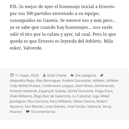
P.D.: lo mejor de ayer el homenaje inicial a Ernesto
por sus 500 partidos entrenado a su equipo,
conseguidos en Gasteiz. Se merece eso y más pero…
ya se sabe que cuando hay homenajes… nos suele
salir el tiro por la culata y ayer, tal cual. Pero lo que
queda es que Ernesto es leyenda del Athletic. Mila
esker, Valverde.
Publicado
Autor
Categorías
Etiquetas
11 mayo, 2026
Itziar Iriarte
Sin categoría
el
Alejandro Rego
,
Álex Berenguer
,
Andoni Gorosabel
,
Athletic
,
Athletic
Club
,
Beñat Prados
,
Conference League
,
Dani Vivian
,
Dimitrievski
,
Ernesto Valverde
,
Espanyol
,
Galaxy
,
Gorka Guruzeta
,
Hugo Duro
,
Iñaki Williams
,
Íñigo Ruiz de Galarreta
,
La Catedral
,
Liga
,
Mikel
Jauregizar
,
Nico Serrano
,
Nico Williams
,
Oihan Sancet
,
Robert
Navarro
,
San Mamés
,
Unai Gómez
,
Unai Simón
,
Valencia
,
Yeray
en Impotencia del Athletic frente al Valencia
Álvarez
18 comentarios