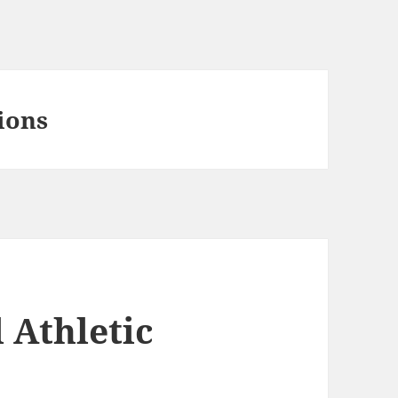
ions
l Athletic