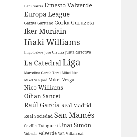
Ernesto Valverde
Dani García
Europa League
Gorka Guruzeta
Gaizka Garitano
Iker Muniain
Iñaki Williams
Junta directiva
Iñigo Lekue
Josu Urrutia
Liga
La Catedral
Marcelino García Toral
Mikel Rico
Mikel Vesga
Mikel San José
Nico Williams
Oihan Sancet
Raúl García
Real Madrid
San Mamés
Real Sociedad
Unai Simón
Sevilla
Txingurri
Valverde
Villarreal
Valencia
VAR