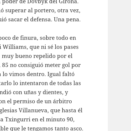
en poder de Dóvbyk del Girona.
ó superar al portero, otra vez,
uió sacar el defensa. Una pena.
poco de finura, sobre todo en
i Williams, que ni sé los pases
o muy bueno repelido por el
l 85 no consiguió meter gol por
lo vimos dentro. Igual faltó
arlo lo intentaron de todas las
ndió con uñas y dientes, y
on el permiso de un árbitro
lesias Villanueva, que hasta él
 a Txingurri en el minuto 90,
ble que le tengamos tanto asco.