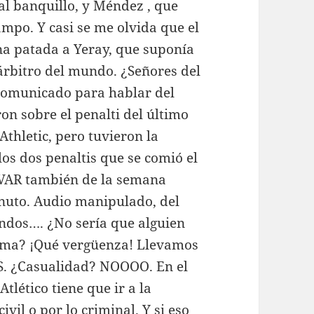
al banquillo, y Méndez , que
 campo. Y casi se me olvida que el
una patada a Yeray, que suponía
árbitro del mundo. ¿Señores del
 comunicado para hablar del
on sobre el penalti del último
Athletic, pero tuvieron la
os dos penaltis que se comió el
l VAR también de la semana
inuto. Audio manipulado, del
ndos…. ¿No sería que alguien
roma? ¡Qué vergüenza! Llevamos
S. ¿Casualidad? NOOOO. En el
tlético tiene que ir a la
vil o por lo criminal. Y si eso