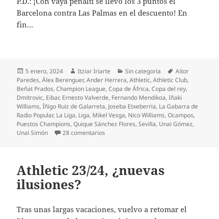
P.D.: ¡Con vaya penalti se llevó los 3 puntos el
Barcelona contra Las Palmas en el descuento! En
fin…
Publicado
Autor
Categorías
Etiquetas
5 enero, 2024
Itziar Iriarte
Sin categoría
Aitor
el
Paredes
,
Álex Berenguer
,
Ander Herrera
,
Athletic
,
Athletic Club
,
Beñat Prados
,
Champion League
,
Copa de África
,
Copa del rey
,
Dmitrovic
,
Eibar
,
Ernesto Valverde
,
Fernando Mendikoa
,
Iñaki
Williams
,
Íñigo Ruiz de Galarreta
,
Joseba Etxeberria
,
La Gabarra de
Radio Popular
,
La Liga
,
Liga
,
Mikel Vesga
,
Nico Williams
,
Ocampos
,
Puestos Champions
,
Quique Sánchez Flores
,
Sevilla
,
Unai Gómez
,
en Athletic de Champions, gana al Sevilla
Unai Simón
28 comentarios
Athletic 23/24, ¿nuevas
ilusiones?
Tras unas largas vacaciones, vuelvo a retomar el