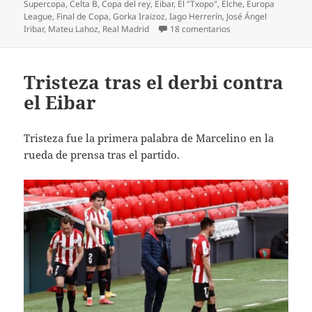
Supercopa
,
Celta B
,
Copa del rey
,
Eibar
,
El "Txopo"
,
Elche
,
Europa
League
,
Final de Copa
,
Gorka Iraizoz
,
Iago Herrerín
,
José Ángel
en Eskerrik asko, Iag
Iribar
,
Mateu Lahoz
,
Real Madrid
18 comentarios
Tristeza tras el derbi contra
el Eibar
Tristeza fue la primera palabra de Marcelino en la
rueda de prensa tras el partido.