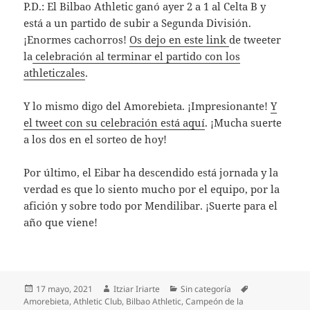
P.D.: El Bilbao Athletic ganó ayer 2 a 1 al Celta B y
está a un partido de subir a Segunda División.
¡Enormes cachorros!
Os dejo en este link
de tweeter
la
celebración al terminar el partido con los
athleticzales
.
Y lo mismo digo del Amorebieta. ¡Impresionante!
Y
el tweet con su celebración está aquí
. ¡Mucha suerte
a los dos en el sorteo de hoy!
Por último, el Eibar ha descendido está jornada y la
verdad es que lo siento mucho por el equipo, por la
afición y sobre todo por Mendilibar. ¡Suerte para el
año que viene!
Publicado
Autor
Categorías
Etiquetas
17 mayo, 2021
Itziar Iriarte
Sin categoría
el
Amorebieta
,
Athletic Club
,
Bilbao Athletic
,
Campeón de la