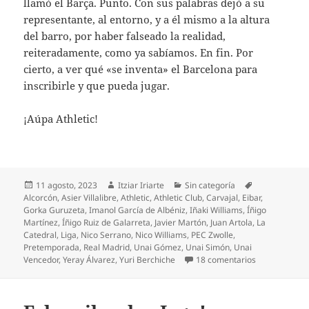
llamó el Barça. Punto. Con sus palabras dejó a su
representante, al entorno, y a él mismo a la altura
del barro, por haber falseado la realidad,
reiteradamente, como ya sabíamos. En fin. Por
cierto, a ver qué «se inventa» el Barcelona para
inscribirle y que pueda jugar.
¡Aúpa Athletic!
Publicado
Autor
Categorías
Etiquetas
11 agosto, 2023
Itziar Iriarte
Sin categoría
el
Alcorcón
,
Asier Villalibre
,
Athletic
,
Athletic Club
,
Carvajal
,
Eibar
,
Gorka Guruzeta
,
Imanol García de Albéniz
,
Iñaki Williams
,
Íñigo
Martínez
,
Íñigo Ruiz de Galarreta
,
Javier Martón
,
Juan Artola
,
La
Catedral
,
Liga
,
Nico Serrano
,
Nico Williams
,
PEC Zwolle
,
Pretemporada
,
Real Madrid
,
Unai Gómez
,
Unai Simón
,
Unai
en Athletic 23
Vencedor
,
Yeray Álvarez
,
Yuri Berchiche
18 comentarios