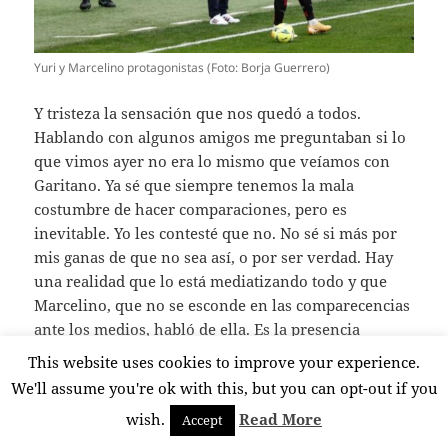
Yuri y Marcelino protagonistas (Foto: Borja Guerrero)
Y tristeza la sensación que nos quedó a todos.
Hablando con algunos amigos me preguntaban si lo
que vimos ayer no era lo mismo que veíamos con
Garitano. Ya sé que siempre tenemos la mala
costumbre de hacer comparaciones, pero es
inevitable. Yo les contesté que no. No sé si más por
mis ganas de que no sea así, o por ser verdad. Hay
una realidad que lo está mediatizando todo y que
Marcelino, que no se esconde en las comparecencias
ante los medios, habló de ella. Es la presencia
inminente de las finales, que hace que muchas cosas
This website uses cookies to improve your experience.
se hagan distinto. De hecho, yo con el encuentro de
We'll assume you're ok with this, but you can opt-out if you
ayer, en otras circunstancias hubiese tenido un
wish.
Read More
Accept
cabreo sordo, pero no sentí, curiosamente, más que