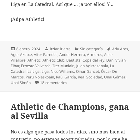
Liga en La Catedral. Así que … ¡a por ellos! Y…
¡Aúpa Athletic!
Publicado
Autor
Categorías
Etiquetas
8 enero, 2024
Itziar Iriarte
Sin categoría
Adu Ares
,
el
Ager Aketxe
,
Aitor Paredes
,
Ander Herrera
,
Armeros
,
Asier
Villalibre
,
Athletic
,
Athletic Club
,
Bautista
,
Copa del rey
,
Dani Vivían
,
Eibar
,
Ernesto Valverde
,
Iker Muniain
,
Julen Agirrezabala
,
La
Catedral
,
La Liga
,
Liga
,
Nico Williams
,
Oihan Sancet
,
Óscar De
Marcos
,
Peru Nolaskoain
,
Raúl García
,
Real Sociedad
,
Unai Gómez
,
en Copa en Eibar de reivindicaciones
Unai Simón
18 comentarios
Athletic de Champions, gana
al Sevilla
No es algo que pasa todos los días, sino más bien al
contrario, no estamos acostumbrados, por lo que he