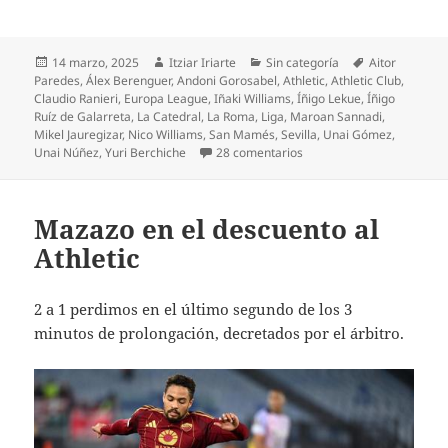
Publicado
Autor
Categorías
Etiquetas
14 marzo, 2025
Itziar Iriarte
Sin categoría
Aitor
el
Paredes
,
Álex Berenguer
,
Andoni Gorosabel
,
Athletic
,
Athletic Club
,
Claudio Ranieri
,
Europa League
,
Iñaki Williams
,
Íñigo Lekue
,
Íñigo
Ruíz de Galarreta
,
La Catedral
,
La Roma
,
Liga
,
Maroan Sannadi
,
Mikel Jauregizar
,
Nico Williams
,
San Mamés
,
Sevilla
,
Unai Gómez
,
en El Athletic a cuartos 
Unai Núñez
,
Yuri Berchiche
28 comentarios
Mazazo en el descuento al
Athletic
2 a 1 perdimos en el último segundo de los 3
minutos de prolongación, decretados por el árbitro.