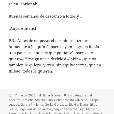
salen. Zorionak!!
Buenas semanas de descanso a todos y…
¡Aúpa Athletic!
P.D.: Antes de empezar el partido se hizo un
homenaje a Joaquín Caparrós, y en la grada había
una pancarta enorme que ponía: «Caparrós, te
quiero». Y me gustaria decirle a «Jokin» , que yo
también le quiero, y creo, sin equivocarme, que en
Bilbao, todos le quieren.
Publicado
Autor
Categorías
Etiquetas
17 marzo, 2025
Itziar Iriarte
Sin categoría
el
Ancelotti
,
Athletic
,
Athletic Club
,
Betis
,
Ernesto Valverde
,
Europa
League
,
García Pimienta
,
Gorka Guruzeta
,
Iñaki Williams
,
Íñigo
Lekue
,
Íñigo Ruiz de Galarreta
,
Joaquín Caparrós
,
Liga
,
Maroan
Sannadi
,
Mikel Jauregizar
,
Mikel Vesga
,
Nylan
,
Sevilla
,
Unai Gómez
,