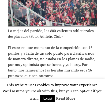
Lo mejor del partido, los 800 valientes athleticzales
desplazados (Foto: Athletic Club)
El estar en este momento de la competición con 16
puntos y a falta de un solo punto para clasificarnos
de manera directa, no estaba en los planes de nadie,
por muy optimista que se fuera, y yo lo soy. Por
tanto, nos lameremos las heridas mirando esos 16
puntazos que son nuestros.
This website uses cookies to improve your experience.
Aunque ha sido el primero que pierden, la tristeza
We'll assume you're ok with this, but you can opt-out if you
viene por la forma de hacerlo. El equipo no supo
por dónde le daba el aire en prácticamente todo el
wish.
Read More
Accept
encuentro. Una de las únicas cosas recuperables es