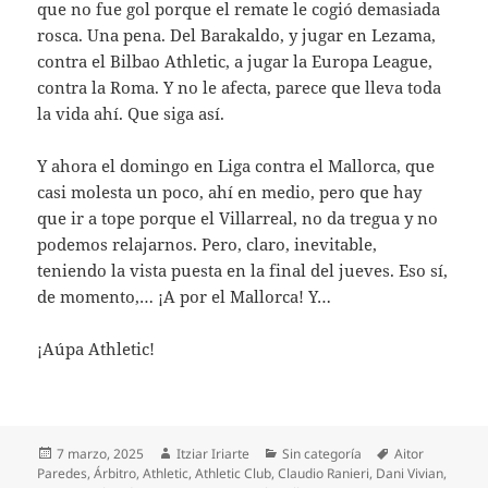
que no fue gol porque el remate le cogió demasiada
rosca. Una pena. Del Barakaldo, y jugar en Lezama,
contra el Bilbao Athletic, a jugar la Europa League,
contra la Roma. Y no le afecta, parece que lleva toda
la vida ahí. Que siga así.
Y ahora el domingo en Liga contra el Mallorca, que
casi molesta un poco, ahí en medio, pero que hay
que ir a tope porque el Villarreal, no da tregua y no
podemos relajarnos. Pero, claro, inevitable,
teniendo la vista puesta en la final del jueves. Eso sí,
de momento,… ¡A por el Mallorca! Y…
¡Aúpa Athletic!
Publicado
Autor
Categorías
Etiquetas
7 marzo, 2025
Itziar Iriarte
Sin categoría
Aitor
el
Paredes
,
Árbitro
,
Athletic
,
Athletic Club
,
Claudio Ranieri
,
Dani Vivian
,