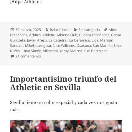
¡Aúpa Athletic!
Publicado
Autor
Categorías
Etiquetas
30 marzo, 2025
Itziar Iriarte
Sin categoría
Aitor
el
Fernández
,
Árbitro
,
Athletic
,
Athletic Club
,
Cuadra Fernández
,
Gorka
Guruzeta
,
Javier Areso
,
La Catedral
,
La Cerámica
,
Liga
,
Maroan
Sannadi
,
Mikel Jauregizar
,
Nico Williams
,
Osasuna
,
San Mamés
,
Unai
Núñez
,
Unai Simón
,
Villarreal
,
Yeray Álvarez
,
Yuri Berchiche
en Un Athletic incapaz ante Osasuna
24 comentarios
Importantísimo triunfo del
Athletic en Sevilla
Sevilla tiene un color especial y cada vez nos gusta
más.