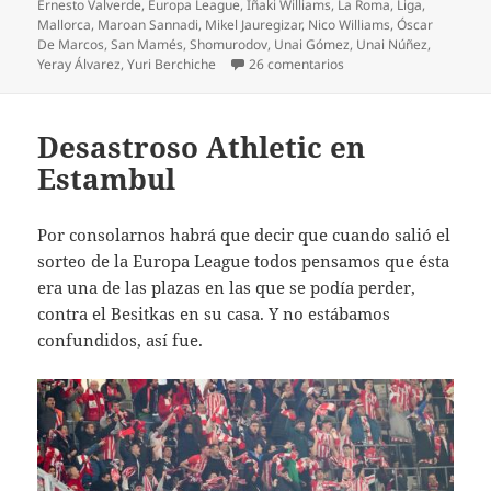
Ernesto Valverde
,
Europa League
,
Iñaki Williams
,
La Roma
,
Liga
,
Mallorca
,
Maroan Sannadi
,
Mikel Jauregizar
,
Nico Williams
,
Óscar
De Marcos
,
San Mamés
,
Shomurodov
,
Unai Gómez
,
Unai Núñez
,
en Mazazo en el descuen
Yeray Álvarez
,
Yuri Berchiche
26 comentarios
Desastroso Athletic en
Estambul
Por consolarnos habrá que decir que cuando salió el
sorteo de la Europa League todos pensamos que ésta
era una de las plazas en las que se podía perder,
contra el Besitkas en su casa. Y no estábamos
confundidos, así fue.