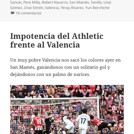
Sancet
,
Pere Milla
,
Robert Navarro
,
San Mamés
,
Sevilla
,
Unai
Gómez
,
Unai Simón
,
Valencia
,
Yeray Álvarez
,
Yuri Berchiche
en Por supuesto, pierde el Athletic en Cornellá
18 comentarios
Impotencia del Athletic
frente al Valencia
Un muy pobre Valencia nos sacó los colores ayer en
San Mamés, ganándonos con un solitario gol y
dejándonos con un palmo de narices.