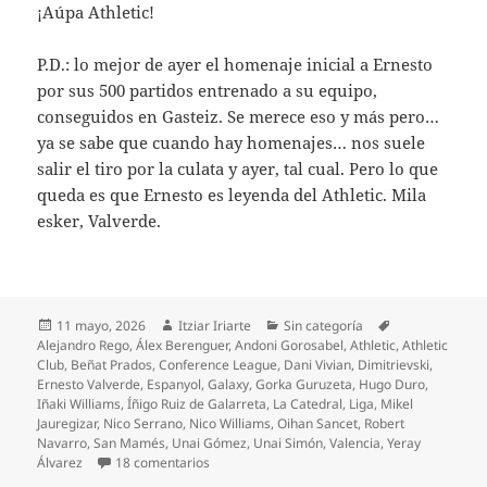
¡Aúpa Athletic!
P.D.: lo mejor de ayer el homenaje inicial a Ernesto
por sus 500 partidos entrenado a su equipo,
conseguidos en Gasteiz. Se merece eso y más pero…
ya se sabe que cuando hay homenajes… nos suele
salir el tiro por la culata y ayer, tal cual. Pero lo que
queda es que Ernesto es leyenda del Athletic. Mila
esker, Valverde.
Publicado
Autor
Categorías
Etiquetas
11 mayo, 2026
Itziar Iriarte
Sin categoría
el
Alejandro Rego
,
Álex Berenguer
,
Andoni Gorosabel
,
Athletic
,
Athletic
Club
,
Beñat Prados
,
Conference League
,
Dani Vivian
,
Dimitrievski
,
Ernesto Valverde
,
Espanyol
,
Galaxy
,
Gorka Guruzeta
,
Hugo Duro
,
Iñaki Williams
,
Íñigo Ruiz de Galarreta
,
La Catedral
,
Liga
,
Mikel
Jauregizar
,
Nico Serrano
,
Nico Williams
,
Oihan Sancet
,
Robert
Navarro
,
San Mamés
,
Unai Gómez
,
Unai Simón
,
Valencia
,
Yeray
en Impotencia del Athletic frente al Valencia
Álvarez
18 comentarios