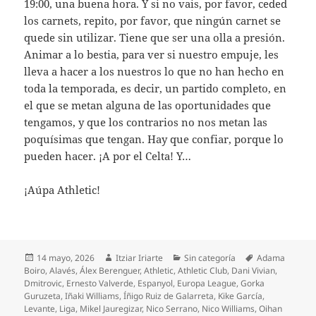
19:00, una buena hora. Y si no vais, por favor, ceded
los carnets, repito, por favor, que ningún carnet se
quede sin utilizar. Tiene que ser una olla a presión.
Animar a lo bestia, para ver si nuestro empuje, les
lleva a hacer a los nuestros lo que no han hecho en
toda la temporada, es decir, un partido completo, en
el que se metan alguna de las oportunidades que
tengamos, y que los contrarios no nos metan las
poquísimas que tengan. Hay que confiar, porque lo
pueden hacer. ¡A por el Celta! Y…
¡Aúpa Athletic!
Publicado
Autor
Categorías
Etiquetas
14 mayo, 2026
Itziar Iriarte
Sin categoría
Adama
el
Boiro
,
Alavés
,
Álex Berenguer
,
Athletic
,
Athletic Club
,
Dani Vivian
,
Dmitrovic
,
Ernesto Valverde
,
Espanyol
,
Europa League
,
Gorka
Guruzeta
,
Iñaki Williams
,
Íñigo Ruiz de Galarreta
,
Kike García
,
Levante
,
Liga
,
Mikel Jauregizar
,
Nico Serrano
,
Nico Williams
,
Oihan