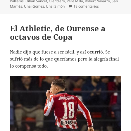
Williams
,
Oihan Sancet
,
Olentzero
,
Pere Milla
,
Robert Navarro
,
San
en El Espanyol amar
Mamés
,
Unai Gómez
,
Unai Simón
18 comentarios
El Athletic, de Ourense a
octavos de Copa
Nadie dijo que fuese a ser fácil, y así ocurrió. Se
sufrió más de lo que queríamos pero la alegría final
lo compensa todo.