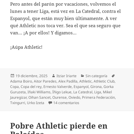
Pero antes del parón por vacaciones, volvemos el
lunes a tener Liga, está vez en La Catedral, contra el
Espanyol, que están muy bien últimamente. A ver
qué Athletic nos toca ver. Sea el que sea seguro que
van… ¡A por ellos! Y digamos…
¡Aúpa Athletic!
Publicado
Autor
Categorías
Etiquetas
19 diciembre, 2025
Itziar Iriarte
Sin categoría
el
Adama Boiro
,
Aitor Paredes
,
Alex Padilla
,
Athletic
,
Athletic Club
,
Copa
,
Copa del rey
,
Ernesto Valverde
,
Espanyol
,
Girona
,
Gorka
Guruzeta
,
Iñaki Williams
,
Íñigo Lekue
,
La Catedral
,
Liga
,
Mikel
Jauregizar
,
Oihan Sancet
,
Ourense
,
Oviedo
,
Primera Federación
,
en El Athletic, de Ourense a oct
Txingurri
,
Urko Izeta
14 comentarios
Pobre Athletic pierde en