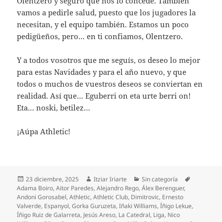
Olentzero y seguro que nos lo concede. También
vamos a pedirle salud, puesto que los jugadores la
necesitan, y el equipo también. Estamos un poco
pedigüeños, pero… en ti confiamos, Olentzero.
Y a todos vosotros que me seguís, os deseo lo mejor
para estas Navidades y para el año nuevo, y que
todos o muchos de vuestros deseos se conviertan en
realidad. Así que… Eguberri on eta urte berri on!
Eta… noski, betilez…
¡Aúpa Athletic!
Publicado
Autor
Categorías
Etiquetas
23 diciembre, 2025
Itziar Iriarte
Sin categoría
el
Adama Boiro
,
Aitor Paredes
,
Alejandro Rego
,
Álex Berenguer
,
Andoni Gorosabel
,
Athletic
,
Athletic Club
,
Dimitrovic
,
Ernesto
Valverde
,
Espanyol
,
Gorka Guruzeta
,
Iñaki Williams
,
Íñigo Lekue
,
Íñigo Ruiz de Galarreta
,
Jesús Areso
,
La Catedral
,
Liga
,
Nico