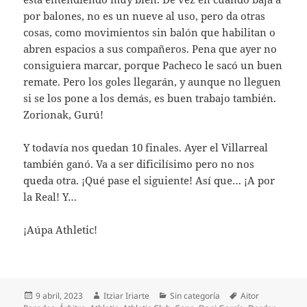
por balones, no es un nueve al uso, pero da otras
cosas, como movimientos sin balón que habilitan o
abren espacios a sus compañeros. Pena que ayer no
consiguiera marcar, porque Pacheco le sacó un buen
remate. Pero los goles llegarán, y aunque no lleguen
si se los pone a los demás, es buen trabajo también.
Zorionak, Gurú!
Y todavía nos quedan 10 finales. Ayer el Villarreal
también ganó. Va a ser dificilísimo pero no nos
queda otra. ¡Qué pase el siguiente! Así que… ¡A por
la Real! Y…
¡Aúpa Athletic!
Publicado
Autor
Categorías
Etiquetas
9 abril, 2023
Itziar Iriarte
Sin categoría
Aitor