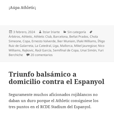
¡Aúpa Athletic¡
Publicado
Autor
Categorías
Etiquetas
3 febrero, 2024
Itziar Iriarte
Sin categoría
el
Árbitros
,
Athletic
,
Athletic Club
,
Barcelona
,
Beñat Prados
,
Chola
Simeone
,
Copa
,
Ernesto Valverde
,
Iker Muniain
,
Iñaki Williams
,
Íñigo
Ruiz de Galarreta
,
La Catedral
,
Liga
,
Mallorca
,
Mikel Jauregizar
,
Nico
Williams
,
Rajkovic
,
Raúl García
,
Semifinal de Copa
,
Unai Simón
,
Yuri
en Zarpazo al Mallorca del Athletic
Berchiche
20 comentarios
Triunfo balsámico a
domicilio contra el Espanyol
Seguramente muchos aficionados rojiblancos no
daban un duro porque el Athletic consiguiese los
tres puntos en el RCDE Stadium del Espanyol.