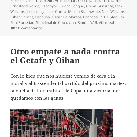
el
Paredes
,
Árbitro
,
Athletic
,
Athletic Club
,
Copa
,
Dani García
,
Darder
,
Ernesto Valverde
,
Espanyol
,
Europa League
,
Gorka Guruzeta
,
Iñaki
Williams
,
Joselu
,
Liga
,
Luis García
,
Martín Braithwaite
,
Nico Williams
,
Oihan Sancet
,
Osasuna
,
Óscar De Marcos
,
Pacheco
,
RCDE Stadium
,
Real Sociedad
,
Semifinal de Copa
,
Unai Simón
,
VAR
,
Villarreal
en Triunfo balsámico a domicilio contra el Espanyol
10 comentarios
Otro empate a nada contra
el Getafe y Oihan
Con lo bien que nos hubiese venido de cara a la
moral y al trascendental partido del próximo martes,
la vuelta de la semifinal de Copa, una victoria, nos
quedamos con las ganas.