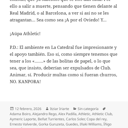
ello a salir a muerte, pensando que tienen delante al
Real Madrid, o al Barcelona, a ver si así no se les
atragantan… Sea como sea ¡A por el Oviedo! Y…
¡Aúpa Athletic!
P.D.: El ambiente en La Catedral fue impresionante y
el apoyo también. Eso sí, como siempre tenemos que
tener a los «…….» de las bolitas de papel, o lo que
sea, que insisto, deberían ser expulsados de Club.
Animar, sí. Producir multas como si fueran churros,
NO. KANPORA!
Publicado
Autor
Categorías
Etiquetas
12 febrero, 2026
Itziar Iriarte
Sin categoría
el
Adama Boiro
,
Alejandro Rego
,
Alex Padilla
,
Athletic
,
Athletic Club
,
Aymeric Laporte
,
Beñat Turrientes
,
Carlos Soler
,
Copa del rey
,
Ernesto Valverde
,
Gorka Guruzeta
,
Guedes
,
Iñaki Williams
,
Íñigo