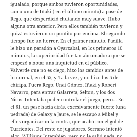
igualado, porque ambos tuvieron oportunidades,
como una de Iñaki ( en el último minuto) a pase de
Rego, que desperdició chutando muy suave. Hubo
alguna otra anterior. Pero ellos también tuvieron y
quizá estuvieron un puntito por encima. El segundo
tiempo fue un horror. En el primer minuto, Padilla
le hizo un paradón a Oyarzabal, en los primeros 10
minutos, la superioridad fue tan abrumadora que se
empezó a notar una inquietud en el público.
Valverde que no es ciego, hizo los cambios antes de
lo normal, en el 55, y 4 a la vez, y no hizo los 5 de
chiripa. Fuera Rego, Unai Gómez, Iñaki y Robert
Navarro, para entrar Galarreta, Selton, y los dos
Nicos. Intentaba poder controlar el juego, pero… En
el 61, un pase hacia atrás, excesivamente fuerte (una
pedrada) de Galaxy a Jaure, se le escapó a Mikel y
ellos organizaron la contra, que acabó con el gol de
Turrientes. Del resto de jugadores, Serrano intentó
algo, Williams Jr también, pero no le salió nada, no