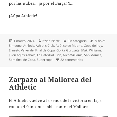
por las nubes… ¡a por el Barça! Y…
¡Aúpa Athletic!
Publicado
Autor
Categorías
Etiquetas
1 marzo, 2024
Itziar Iriarte
Sin categoría
"Cholo"
el
Simeone
,
Athletic
,
Athletic Club
,
Atlético de Madrid
,
Copa del rey
,
Ernesto Valverde
,
Final de Copa
,
Gorka Guruzeta
,
Iñaki Williams
,
Julen Agirrezabala
,
La Catedral
,
Liga
,
Nico Williams
,
San Mamés
,
en El Athletic lo borda y 
Semifinal de Copa
,
Supercopa
22 comentarios
Zarpazo al Mallorca del
Athletic
El Athletic vuelve a la senda de la victoria en Liga
con un 4-0 incontestable contra el Mallorca.