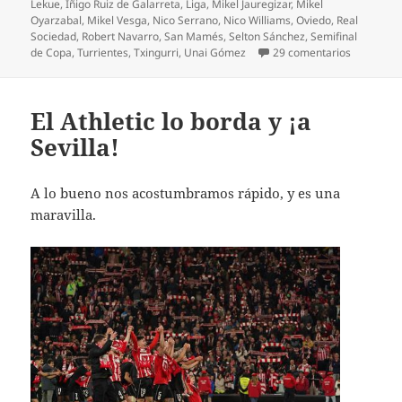
Lekue
,
Íñigo Ruiz de Galarreta
,
Liga
,
Mikel Jauregizar
,
Mikel
Oyarzabal
,
Mikel Vesga
,
Nico Serrano
,
Nico Williams
,
Oviedo
,
Real
Sociedad
,
Robert Navarro
,
San Mamés
,
Selton Sánchez
,
Semifinal
en Derrota
de Copa
,
Turrientes
,
Txingurri
,
Unai Gómez
29 comentarios
El Athletic lo borda y ¡a
Sevilla!
A lo bueno nos acostumbramos rápido, y es una
maravilla.