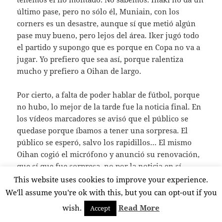
último pase, pero no sólo él, Muniain, con los
corners es un desastre, aunque sí que metió algún
pase muy bueno, pero lejos del área. Iker jugó todo
el partido y supongo que es porque en Copa no va a
jugar. Yo prefiero que sea así, porque ralentiza
mucho y prefiero a Oihan de largo.
Por cierto, a falta de poder hablar de fútbol, porque
no hubo, lo mejor de la tarde fue la noticia final. En
los vídeos marcadores se avisó que el público se
quedase porque íbamos a tener una sorpresa. El
público se esperó, salvo los rapidillos… El mismo
Oihan cogió el micrófono y anunció su renovación,
que sí que fue sorpresa, no por la noticia en sí,
porque en la previa al partido, a la que asistí, en la
This website uses cookies to improve your experience.
radio con Kevin Doyle, Javier Beltrán ya dijo que el
We'll assume you're ok with this, but you can opt-out if you
fichaje estaba súper avanzado, y que sólo quedaban
wish.
Read More
Accept
unos flecos. Por ello, al pasarle el micrófono a