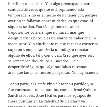
horribles todos ellos. Y es algo preocupante por la
cantidad de veces que se está repitiendo está
temporada. Y no es el hecho de no tener gol, porque
ayer no se fallaron oportunidades, es que éstas ni
siquiera se dan. Eso sí, seguimos sacando
tropocientos corners, que no hacen más que
desquiciarnos porque es un alarde de haber cuál lo
sacan peor. Y lo alucinante es que córner a córner se
superan y empeoran. Sería un milagro rematar
alguno de ellos, tal y como van. Creo que ayer solo
se remataron dos, de los 13 sacados. ¡Qué
desperdicio! Igual que algunas faltas cercanas al
área que tampoco fueron peligrosas. No hay manera.
Por su parte, el Getafe vino a hacer su partido y se
fue encantado con su puntito, como afirmó Quique
Sánchez Flores. ¡Qué fácil es para los equipos de
fuera puntuar en La Catedral! Se cierran y ya
tenemos el lío montado. No sabemos. Iñaki no da un