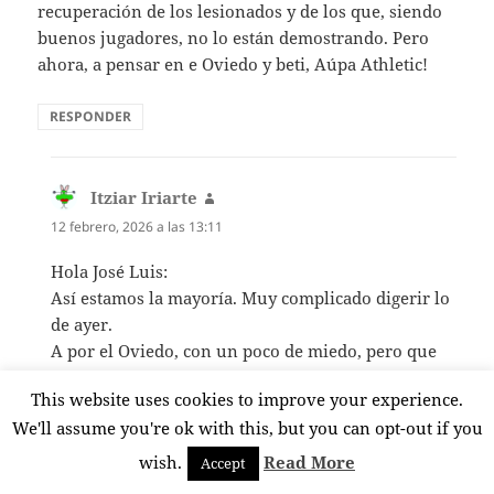
recuperación de los lesionados y de los que, siendo
buenos jugadores, no lo están demostrando. Pero
ahora, a pensar en e Oviedo y beti, Aúpa Athletic!
RESPONDER
Itziar Iriarte
dice:
12 febrero, 2026 a las 13:11
Hola José Luis:
Así estamos la mayoría. Muy complicado digerir lo
de ayer.
A por el Oviedo, con un poco de miedo, pero que
ellos, demuestren que son mejores de lo que están
This website uses cookies to improve your experience.
demostrando este año.
We'll assume you're ok with this, but you can opt-out if you
Un saludo
wish.
Read More
Accept
RESPONDER