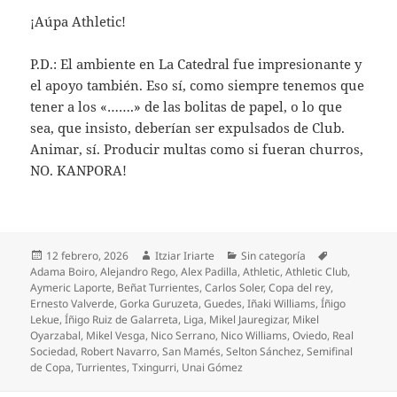
¡Aúpa Athletic!
P.D.: El ambiente en La Catedral fue impresionante y
el apoyo también. Eso sí, como siempre tenemos que
tener a los «…….» de las bolitas de papel, o lo que
sea, que insisto, deberían ser expulsados de Club.
Animar, sí. Producir multas como si fueran churros,
NO. KANPORA!
Publicado
Autor
Categorías
Etiquetas
12 febrero, 2026
Itziar Iriarte
Sin categoría
el
Adama Boiro
,
Alejandro Rego
,
Alex Padilla
,
Athletic
,
Athletic Club
,
Aymeric Laporte
,
Beñat Turrientes
,
Carlos Soler
,
Copa del rey
,
Ernesto Valverde
,
Gorka Guruzeta
,
Guedes
,
Iñaki Williams
,
Íñigo
Lekue
,
Íñigo Ruiz de Galarreta
,
Liga
,
Mikel Jauregizar
,
Mikel
Oyarzabal
,
Mikel Vesga
,
Nico Serrano
,
Nico Williams
,
Oviedo
,
Real
Sociedad
,
Robert Navarro
,
San Mamés
,
Selton Sánchez
,
Semifinal
de Copa
,
Turrientes
,
Txingurri
,
Unai Gómez