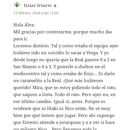
Itziar Iriarte
dice:
12 febrero, 2026 a las 12:26
Hola Álex:
Mil gracias por contestarme, porque mucho iba
para tí.
Locemos distinto. Tal y como estaba el equipo ayer
hubiese sido un suicidio lo sacar a Vesga. Y yo
desde luego no queria que la Real ganese 0 a 2 en
San Mamés o 0 a 3. Y ponerle a shelton en el
mediocentro tal y como estaba de flojo… Es darle
un caramelito a la Real. ¡Qué más hubiesen
querido! Mira, que yo estoy pidiendo todo el rato,
que saquen a Izeta. Todo el rato. Pero ayer no, en
ese último cambio. Igual sí, antes. Porque es
evidente que ni Iñaki ni Nico están. No sé muy
bien por qué tienen que jugar. Pero ahí supongo
que Ernesto atiende a jerarquías y a a ver si hace
un milagro Nico… Pero llevamos toda la