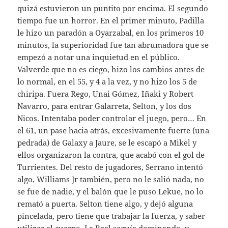
quizá estuvieron un puntito por encima. El segundo
tiempo fue un horror. En el primer minuto, Padilla
le hizo un paradón a Oyarzabal, en los primeros 10
minutos, la superioridad fue tan abrumadora que se
empezó a notar una inquietud en el público.
Valverde que no es ciego, hizo los cambios antes de
lo normal, en el 55, y 4 a la vez, y no hizo los 5 de
chiripa. Fuera Rego, Unai Gómez, Iñaki y Robert
Navarro, para entrar Galarreta, Selton, y los dos
Nicos. Intentaba poder controlar el juego, pero… En
el 61, un pase hacia atrás, excesivamente fuerte (una
pedrada) de Galaxy a Jaure, se le escapó a Mikel y
ellos organizaron la contra, que acabó con el gol de
Turrientes. Del resto de jugadores, Serrano intentó
algo, Williams Jr también, pero no le salió nada, no
se fue de nadie, y el balón que le puso Lekue, no lo
remató a puerta. Selton tiene algo, y dejó alguna
pincelada, pero tiene que trabajar la fuerza, y saber
utilizar el cuerpo. La Real seguía dominando, y