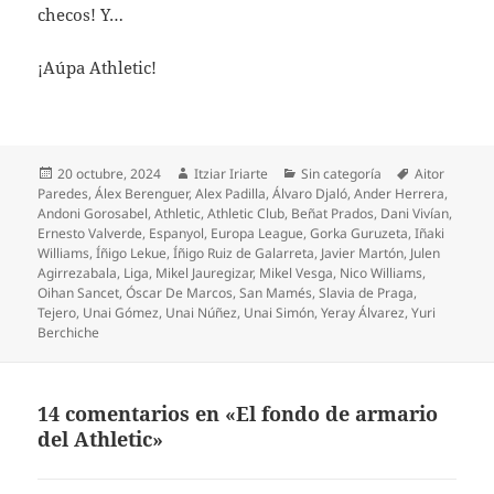
checos! Y…
¡Aúpa Athletic!
Publicado
Autor
Categorías
Etiquetas
20 octubre, 2024
Itziar Iriarte
Sin categoría
Aitor
el
Paredes
,
Álex Berenguer
,
Alex Padilla
,
Álvaro Djaló
,
Ander Herrera
,
Andoni Gorosabel
,
Athletic
,
Athletic Club
,
Beñat Prados
,
Dani Vivían
,
Ernesto Valverde
,
Espanyol
,
Europa League
,
Gorka Guruzeta
,
Iñaki
Williams
,
Íñigo Lekue
,
Íñigo Ruiz de Galarreta
,
Javier Martón
,
Julen
Agirrezabala
,
Liga
,
Mikel Jauregizar
,
Mikel Vesga
,
Nico Williams
,
Oihan Sancet
,
Óscar De Marcos
,
San Mamés
,
Slavia de Praga
,
Tejero
,
Unai Gómez
,
Unai Núñez
,
Unai Simón
,
Yeray Álvarez
,
Yuri
Berchiche
14 comentarios en «El fondo de armario
del Athletic»