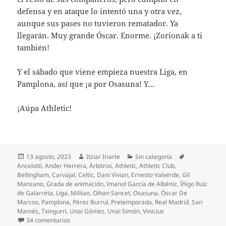
defensa y en ataque lo intentó una y otra vez,
aunque sus pases no tuvieron rematador. Ya
llegarán. Muy grande Óscar. Enorme. ¡Zorionak a ti
también!
Y el sábado que viene empieza nuestra Liga, en
Pamplona, así que ¡a por Osasuna! Y…
¡Aúpa Athletic!
Publicado
Autor
Categorías
Etiquetas
13 agosto, 2023
Itziar Iriarte
Sin categoría
el
Ancelotti
,
Ander Herrera
,
Árbitros
,
Athletic
,
Athletic Club
,
Bellingham
,
Carvajal
,
Celtic
,
Dani Vivian
,
Ernesto Valverde
,
Gil
Manzano
,
Grada de animación
,
Imanol García de Albéniz
,
Íñigo Ruiz
de Galarreta
,
Liga
,
Militao
,
Oihan Sancet
,
Osasuna
,
Óscar De
Marcos
,
Pamplona
,
Pérez Burrul
,
Pretemporada
,
Real Madrid
,
San
Mamés
,
Txingurri
,
Unai Gómez
,
Unai Simón
,
Vinicius
en Un baño de realidad frente al Real Madrid
34 comentarios