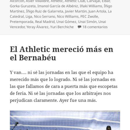
el
Alcorcón
,
Asier Villalibre
,
Athletic
,
Athletic Club
,
Carvajal
,
Eibar
,
Gorka Guruzeta
,
Imanol García de Albéniz
,
Iñaki Williams
,
Íñigo
Martínez
,
Íñigo Ruiz de Galarreta
,
Javier Martón
,
Juan Artola
,
La
Catedral
,
Liga
,
Nico Serrano
,
Nico Williams
,
PEC Zwolle
,
Pretemporada
,
Real Madrid
,
Unai Gómez
,
Unai Simón
,
Unai
en Athletic 23
Vencedor
,
Yeray Álvarez
,
Yuri Berchiche
18 comentarios
El Athletic mereció más en
el Bernabéu
Y van…. ni sé las jornadas en las que el equipo ha
merecido más que lo logrado. Ni sé las jornadas en
las que fallamos de cara a puerta más que escopetas
de feria. Ni sé las jornadas que los arbitrajes nos
perjudican claramente. Ayer fue una más.