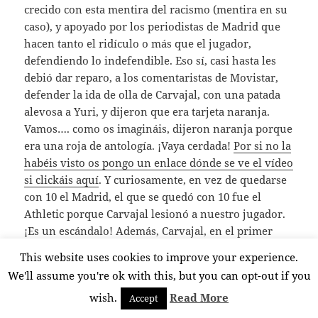
crecido con esta mentira del racismo (mentira en su
caso), y apoyado por los periodistas de Madrid que
hacen tanto el ridículo o más que el jugador,
defendiendo lo indefendible. Eso sí, casi hasta les
debió dar reparo, a los comentaristas de Movistar,
defender la ida de olla de Carvajal, con una patada
alevosa a Yuri, y dijeron que era tarjeta naranja.
Vamos…. como os imagináis, dijeron naranja porque
era una roja de antología. ¡Vaya cerdada!
Por si no la
habéis visto os pongo un enlace dónde se ve el vídeo
si clickáis aquí
. Y curiosamente, en vez de quedarse
con 10 el Madrid, el que se quedó con 10 fue el
Athletic porque Carvajal lesionó a nuestro jugador.
¡Es un escándalo! Además, Carvajal, en el primer
tiempo, en un balón que cubría Herrera para dejar
This website uses cookies to improve your experience.
que saliera fuera, le saltó otra tarascada
We'll assume you're ok with this, but you can opt-out if you
incomprensible.
wish.
Read More
Accept