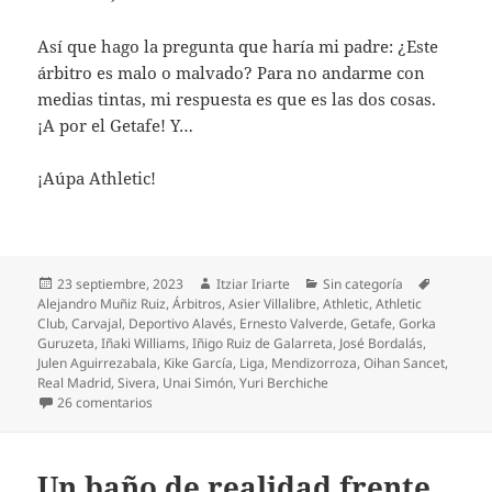
Así que hago la pregunta que haría mi padre: ¿Este
árbitro es malo o malvado? Para no andarme con
medias tintas, mi respuesta es que es las dos cosas.
¡A por el Getafe! Y…
¡Aúpa Athletic!
Publicado
Autor
Categorías
Etiqueta
23 septiembre, 2023
Itziar Iriarte
Sin categoría
el
Alejandro Muñiz Ruiz
,
Árbitros
,
Asier Villalibre
,
Athletic
,
Athletic
Club
,
Carvajal
,
Deportivo Alavés
,
Ernesto Valverde
,
Getafe
,
Gorka
Guruzeta
,
Iñaki Williams
,
Iñigo Ruiz de Galarreta
,
José Bordalás
,
Julen Aguirrezabala
,
Kike García
,
Liga
,
Mendizorroza
,
Oihan Sancet
,
Real Madrid
,
Sivera
,
Unai Simón
,
Yuri Berchiche
en Iñaki Williams on fire también contra el Alavés
26 comentarios
Un baño de realidad frente