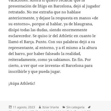
vacaciones. Ahora sí quiero recalcar que la
presentación de Íñigo en Barcelona, dejó al jugador
retratado. No me extraña que no hablase
anteriormente, y dejase la respuesta en manos «de
su entorno», porque al hablar, ya de blaugrana,
disipó todas las dudas, siendo enormemente
esclarecedor. Se quiso ir del Athletic en cuanto le
llamó el Barça. Punto. Con sus palabras dejó a su
representante, al entorno, y a él mismo a la altura
del barro, por haber falseado la realidad,
reiteradamente, como ya sabíamos. En fin. Por
cierto, a ver qué «se inventa» el Barcelona para
inscribirle y que pueda jugar.
¡Aúpa Athletic!
Publicado
Autor
Categorías
Etiquetas
11 agosto, 2023
Itziar Iriarte
Sin categoría