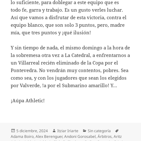
lo suficiente, para doblegar a este equipo que es
todo fe, garra y trabajo. Es un gusto verles luchar.
Así que vamos a disfrutar de esta victoria, contra el
equipo blanco, que son solo 3 puntos, pero, madre
mía, que tres puntos y ¡qué ilusión!
Y sin tiempo de nada, el mismo domingo a la hora de
la sobremesa otra vez a La Catedral, a enfrentarnos a
un Villarreal recién eliminado de la Copa por el
Pontevedra. No vendrán muy contentos, pobres. Sea
como sea, y con los jugadores que sean los elegidos
por Valverde, !a por el Submarino amarillo! Y…
¡Aúpa Athletic!
Publicado
Autor
Categorías
Etiquetas
5 diciembre, 2024
Itziar Iriarte
Sin categoría
el
Adama Boiro
,
Alex Berenguer
,
Andoni Gorosabel
,
Árbitros
,
Aritz